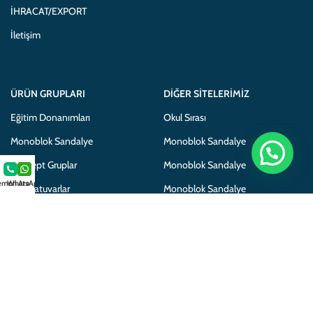
İHRACAT/EXPORT
İletişim
ÜRÜN GRUPLARI
DIĞER SITELERIMIZ
Eğitim Donanımları
Okul Sırası
Monoblok Sandalye
Monoblok Sandalye
Konsept Gruplar
Monoblok Sandalye
men Ara
WhatsApp
Laboratuvarlar
Monoblok Sandalye
Mobilyalar
Adem Koç Plastik
Adem Koç Plastik
Gamo Okul Mobilyaları
Gamo School Furniture