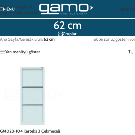
Skip to navigation
Hemen A
MENU
Skip to main content
62 cm
Gruplar
Ana Sayfa
/
Genişlik ürün
/
62 cm
Tek bir sonuç gösteriliyor
Yan menüyü göster
GM028-104 Karteks 3 Çekmeceli