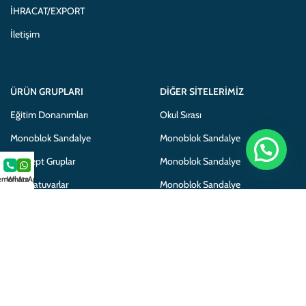
İHRACAT/EXPORT
İletişim
ÜRÜN GRUPLARI
DIĞER SITELERIMIZ
Eğitim Donanımları
Okul Sırası
Monoblok Sandalye
Monoblok Sandalye
Konsept Gruplar
Monoblok Sandalye
men Ara
WhatsApp
Laboratuvarlar
Monoblok Sandalye
Mobilyalar
Adem Koç Plastik
Adem Koç Plastik
Gamo Okul Mobilyaları
Gamo School Furniture