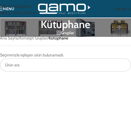
Skip to navigation
Hemen A
MENU
Skip to main content
Kütüphane
Gruplar
Ana Sayfa
/
Konsept Gruplar
/
Kütüphane
Seçiminizle eşleşen ürün bulunamadı.