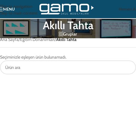
Skip to navigation
Hemen A
MENU
Skip to main content
Akıllı Tahta
Gruplar
Ana Sayfa
/
Eğitim Donanımları
/
Akıllı Tahta
Seçiminizle eşleşen ürün bulunamadı.