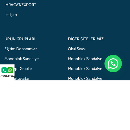
İHRACAT/EXPORT
İletişim
ÜRÜN GRUPLARI
DIĞER SITELERIMIZ
Eğitim Donanımları
Okul Sırası
Monoblok Sandalye
Monoblok Sandalye
Konsept Gruplar
Monoblok Sandalye
men Ara
WhatsApp
Laboratuvarlar
Monoblok Sandalye
Mobilyalar
Adem Koç Plastik
Adem Koç Plastik
Gamo Okul Mobilyaları
Gamo School Furniture