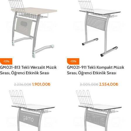
-15%
-15%
GM021-813 Tekli Werzalit Müzik
GM021-911 Tekli Kompakt Müzik
Sırası, Öğrenci Etkinlik Sırası
Sırası, Öğrenci Etkinlik Sırası
1.901,00
₺
2.554,00
₺
2.236,00
₺
3.005,00
₺