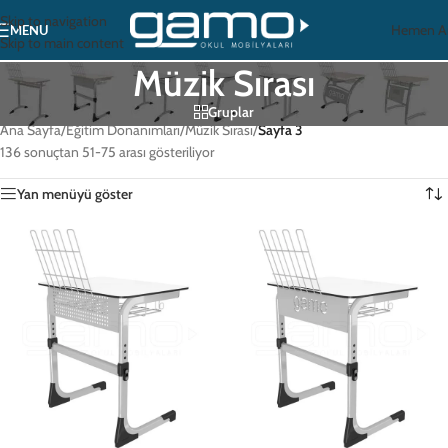
Skip to navigation
Hemen A
MENU
Skip to main content
Müzik Sırası
Gruplar
Ana Sayfa
/
Eğitim Donanımları
/
Müzik Sırası
/
Sayfa 3
136 sonuçtan 51-75 arası gösteriliyor
Yan menüyü göster