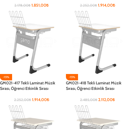
1.851,00
₺
1.914,00
₺
2.178,00
₺
2.252,00
₺
-15%
-15%
GM021-417 Tekli Laminat Müzik
GM021-418 Tekli Laminat Müzik
Sırası, Öğrenci Etkinlik Sırası
Sırası, Öğrenci Etkinlik Sırası
1.914,00
₺
2.112,00
₺
2.252,00
₺
2.485,00
₺