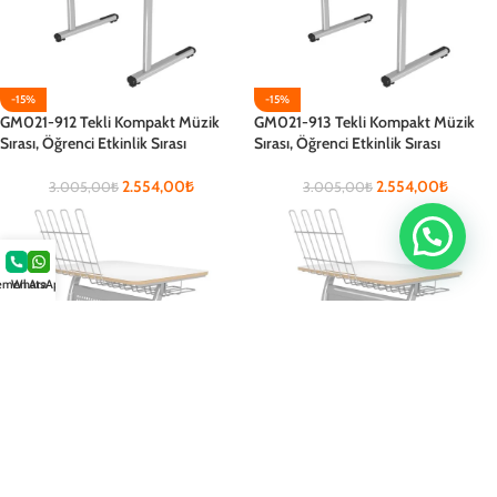
-15%
-15%
GM021-912 Tekli Kompakt Müzik
GM021-913 Tekli Kompakt Müzik
Sırası, Öğrenci Etkinlik Sırası
Sırası, Öğrenci Etkinlik Sırası
2.554,00
₺
2.554,00
₺
3.005,00
₺
3.005,00
₺
men Ara
WhatsApp
-15%
-15%
GM021-914 Tekli Laminat Müzik
GM021-915 Tekli Laminat Müzik