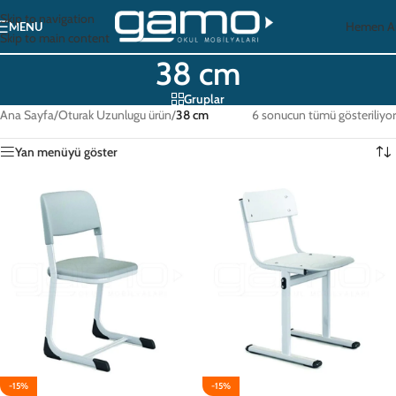
Skip to navigation
Hemen A
MENU
Skip to main content
38 cm
Gruplar
Ana Sayfa
/
Oturak Uzunlugu ürün
/
38 cm
6 sonucun tümü gösteriliyor
Yan menüyü göster
-15%
-15%