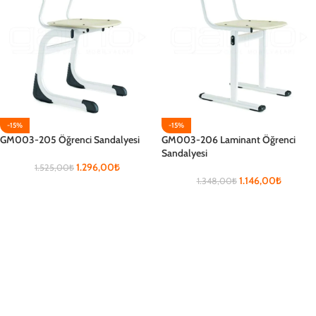
-15%
-15%
GM003-205 Öğrenci Sandalyesi
GM003-206 Laminant Öğrenci
Sandalyesi
1.296,00
₺
1.525,00
₺
1.146,00
₺
1.348,00
₺