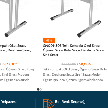
-15%
pakt Okul Sırası,
GM001-303 Tekli Kompakt Okul Sırası,
ırası, Dershane Sırası,
Öğrenci Sırası, Kolej Sırası, Dershane Sırası,
Sınıf Sırası
2.673,00
₺
2.511,00
₺
₺
2.954,00
₺
ası, Öğrenci Sırası, Kolej
Tekli Kompakt Okul Sırası, Öğrenci Sırası, Kolej
, Sınıf Sırası: Modern
Sırası, Dershane Sırası, Sınıf Sırası: Modern
üm Eğitim alanlarında
Eğitim İçin İdeal Çözüm Eğitim alanlarında
öğrencilerin
 Yelpazesi
Bol Renk Seçeneği