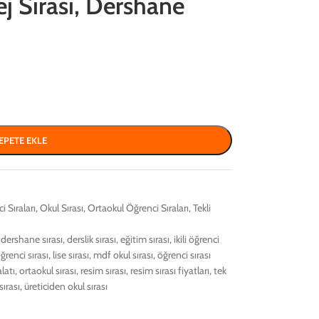
ej Sırası, Dershane
EPETE EKLE
i Sıraları
,
Okul Sırası
,
Ortaokul Öğrenci Sıraları
,
Tekli
dershane sırası
,
derslik sırası
,
eğitim sırası
,
ikili öğrenci
ğrenci sırası
,
lise sırası
,
mdf okul sırası
,
öğrenci sırası
latı
,
ortaokul sırası
,
resim sırası
,
resim sırası fiyatları
,
tek
sırası
,
üreticiden okul sırası