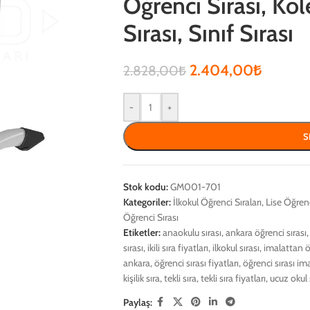
Öğrenci Sırası, Kol
Sırası, Sınıf Sırası
2.404,00
₺
2.828,00
₺
-
+
S
Stok kodu:
GM001-701
Kategoriler:
İlkokul Öğrenci Sıraları
,
Lise Öğrenc
Öğrenci Sırası
Etiketler:
anaokulu sırası
,
ankara öğrenci sırası
,
sırası
,
ikili sıra fiyatları
,
ilkokul sırası
,
imalattan ö
ankara
,
öğrenci sırası fiyatları
,
öğrenci sırası ima
kişilik sıra
,
tekli sıra
,
tekli sıra fiyatları
,
ucuz okul 
Paylaş: