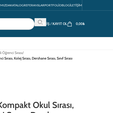
IMIZDA
KATALOG
REFERANSLAR
PORTFOLIO
BLOG
İLETIŞIM
GIRIŞ / KAYIT OL
0,00
₺
li Öğrenci Sırası
/
ırası, Kolej Sırası, Dershane Sırası, Sınıf Sırası
ompakt Okul Sırası,