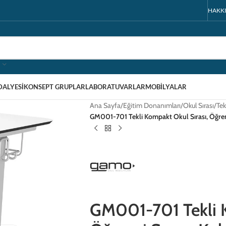
HAKK
DALYESI
KONSEPT GRUPLAR
LABORATUVARLAR
MOBILYALAR
Ana Sayfa
/
Eğitim Donanımları
/
Okul Sırası
/
Tek
GM001-701 Tekli Kompakt Okul Sırası, Öğrenci S
GM001-701 Tekli K