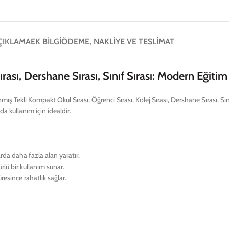
ÇIKLAMA
EK BILGI
ÖDEME, NAKLIYE VE TESLIMAT
ırası, Dershane Sırası, Sınıf Sırası: Modern Eğiti
mış Tekli Kompakt Okul Sırası, Öğrenci Sırası, Kolej Sırası, Dershane Sırası, Sını
da kullanım için idealdir.
arda daha fazla alan yaratır.
ürlü bir kullanım sunar.
esince rahatlık sağlar.