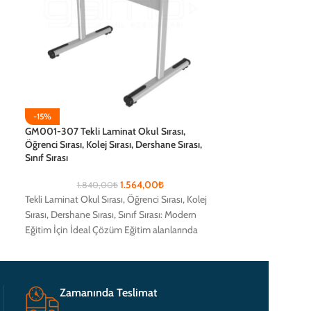
-15%
-15%
GM001-307 Tekli Laminat Okul Sırası,
GM001-308 Tekli 
Öğrenci Sırası, Kolej Sırası, Dershane Sırası,
Öğrenci Sırası, Kol
Sınıf Sırası
Sınıf Sırası
1.564,00
₺
1.840,00
₺
1.76
Tekli Laminat Okul Sırası, Öğrenci Sırası, Kolej
Tekli Laminat Okul 
Sırası, Dershane Sırası, Sınıf Sırası: Modern
Sırası, Dershane Sı
Eğitim İçin İdeal Çözüm Eğitim alanlarında
Eğitim İçin İdeal 
öğrencilerin
öğrencilerin
Zamanında Teslimat