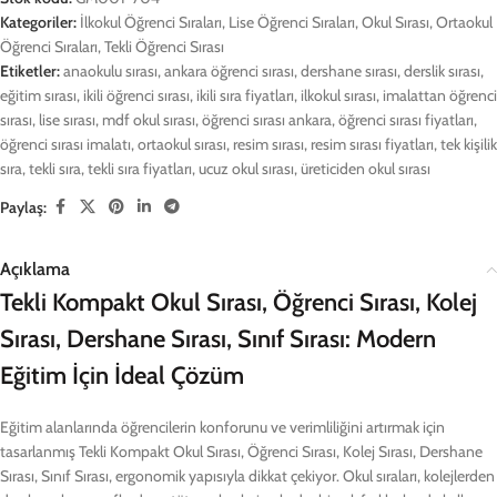
Kategoriler:
İlkokul Öğrenci Sıraları
,
Lise Öğrenci Sıraları
,
Okul Sırası
,
Ortaokul
Öğrenci Sıraları
,
Tekli Öğrenci Sırası
Etiketler:
anaokulu sırası
,
ankara öğrenci sırası
,
dershane sırası
,
derslik sırası
,
eğitim sırası
,
ikili öğrenci sırası
,
ikili sıra fiyatları
,
ilkokul sırası
,
imalattan öğrenci
sırası
,
lise sırası
,
mdf okul sırası
,
öğrenci sırası ankara
,
öğrenci sırası fiyatları
,
öğrenci sırası imalatı
,
ortaokul sırası
,
resim sırası
,
resim sırası fiyatları
,
tek kişilik
sıra
,
tekli sıra
,
tekli sıra fiyatları
,
ucuz okul sırası
,
üreticiden okul sırası
Paylaş:
Açıklama
Tekli Kompakt Okul Sırası, Öğrenci Sırası, Kolej
Sırası, Dershane Sırası, Sınıf Sırası: Modern
Eğitim İçin İdeal Çözüm
Eğitim alanlarında öğrencilerin konforunu ve verimliliğini artırmak için
tasarlanmış Tekli Kompakt Okul Sırası, Öğrenci Sırası, Kolej Sırası, Dershane
Sırası, Sınıf Sırası, ergonomik yapısıyla dikkat çekiyor. Okul sıraları, kolejlerden