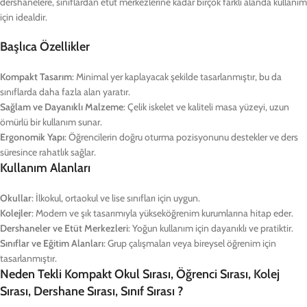
dershanelere, sınıflardan etüt merkezlerine kadar birçok farklı alanda kullanım
için idealdir.
Başlıca Özellikler
Kompakt Tasarım
: Minimal yer kaplayacak şekilde tasarlanmıştır, bu da
sınıflarda daha fazla alan yaratır.
Sağlam ve Dayanıklı Malzeme
: Çelik iskelet ve kaliteli masa yüzeyi, uzun
ömürlü bir kullanım sunar.
Ergonomik Yapı
: Öğrencilerin doğru oturma pozisyonunu destekler ve ders
süresince rahatlık sağlar.
Kullanım Alanları
Okullar
: İlkokul, ortaokul ve lise sınıfları için uygun.
Kolejler
: Modern ve şık tasarımıyla yükseköğrenim kurumlarına hitap eder.
Dershaneler ve Etüt Merkezleri
: Yoğun kullanım için dayanıklı ve pratiktir.
Sınıflar ve Eğitim Alanları
: Grup çalışmaları veya bireysel öğrenim için
tasarlanmıştır.
Neden Tekli Kompakt Okul Sırası, Öğrenci Sırası, Kolej
Sırası, Dershane Sırası, Sınıf Sırası ?