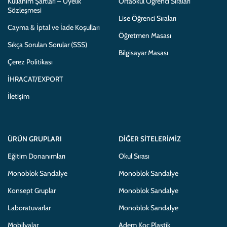
Kullanım Şartları – Üyelik
Ortaokul Öğrenci Sıraları
Sözleşmesi
Lise Öğrenci Sıraları
Cayma & İptal ve İade Koşulları
Öğretmen Masası
Sıkça Sorulan Sorular (SSS)
Bilgisayar Masası
Çerez Politikası
İHRACAT/EXPORT
İletişim
ÜRÜN GRUPLARI
DIĞER SITELERIMIZ
Eğitim Donanımları
Okul Sırası
Monoblok Sandalye
Monoblok Sandalye
Konsept Gruplar
Monoblok Sandalye
Laboratuvarlar
Monoblok Sandalye
Mobilyalar
Adem Koç Plastik