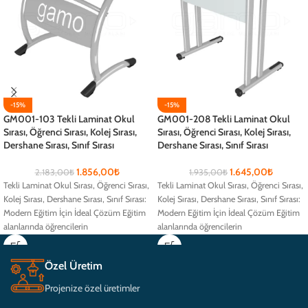
-15%
-15%
GM001-103 Tekli Laminat Okul
GM001-208 Tekli Laminat Okul
Sırası, Öğrenci Sırası, Kolej Sırası,
Sırası, Öğrenci Sırası, Kolej Sırası,
Dershane Sırası, Sınıf Sırası
Dershane Sırası, Sınıf Sırası
1.856,00
₺
1.645,00
₺
2.183,00
₺
1.935,00
₺
Tekli Laminat Okul Sırası, Öğrenci Sırası,
Tekli Laminat Okul Sırası, Öğrenci Sırası,
Kolej Sırası, Dershane Sırası, Sınıf Sırası:
Kolej Sırası, Dershane Sırası, Sınıf Sırası:
Modern Eğitim İçin İdeal Çözüm Eğitim
Modern Eğitim İçin İdeal Çözüm Eğitim
alanlarında öğrencilerin
alanlarında öğrencilerin
Özel Üretim
Projenize özel üretimler