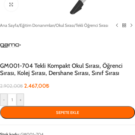
Click to enlarge
Ana Sayfa
/
Eğitim Donanımları
/
Okul Sırası
/
Tekli Öğrenci Sırası
GM001-704 Tekli Kompakt Okul Sırası, Öğrenci
Sırası, Kolej Sırası, Dershane Sırası, Sınıf Sırası
2.467,00
₺
2.902,00
₺
-
+
SEPETE EKLE
Stok kodu:
GM001-704