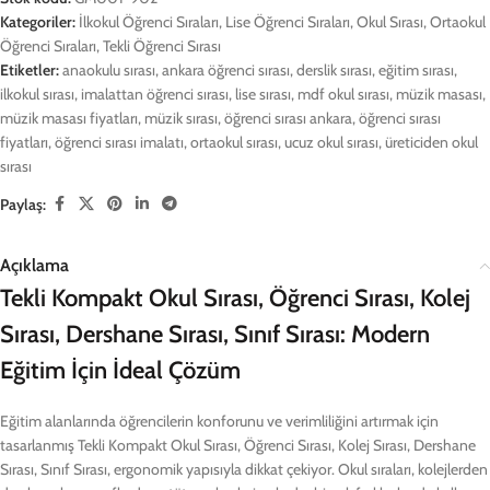
Kategoriler:
İlkokul Öğrenci Sıraları
,
Lise Öğrenci Sıraları
,
Okul Sırası
,
Ortaokul
Öğrenci Sıraları
,
Tekli Öğrenci Sırası
Etiketler:
anaokulu sırası
,
ankara öğrenci sırası
,
derslik sırası
,
eğitim sırası
,
ilkokul sırası
,
imalattan öğrenci sırası
,
lise sırası
,
mdf okul sırası
,
müzik masası
,
müzik masası fiyatları
,
müzik sırası
,
öğrenci sırası ankara
,
öğrenci sırası
fiyatları
,
öğrenci sırası imalatı
,
ortaokul sırası
,
ucuz okul sırası
,
üreticiden okul
sırası
Paylaş:
Açıklama
Tekli Kompakt Okul Sırası, Öğrenci Sırası, Kolej
Sırası, Dershane Sırası, Sınıf Sırası: Modern
Eğitim İçin İdeal Çözüm
Eğitim alanlarında öğrencilerin konforunu ve verimliliğini artırmak için
tasarlanmış Tekli Kompakt Okul Sırası, Öğrenci Sırası, Kolej Sırası, Dershane
Sırası, Sınıf Sırası, ergonomik yapısıyla dikkat çekiyor. Okul sıraları, kolejlerden