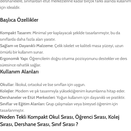
dershanelere, sınıflardan etüt merkezlerine kadar birçok farklı alanda kullanım
için idealdir.
Başlıca Özellikler
Kompakt Tasarım
: Minimal yer kaplayacak şekilde tasarlanmıştır, bu da
sınıflarda daha fazla alan yaratır.
Sağlam ve Dayanıklı Malzeme
: Çelik iskelet ve kaliteli masa yüzeyi, uzun
ömürlü bir kullanım sunar.
Ergonomik Yapı
: Öğrencilerin doğru oturma pozisyonunu destekler ve ders
süresince rahatlık sağlar.
Kullanım Alanları
Okullar
: İlkokul, ortaokul ve lise sınıfları için uygun.
Kolejler
: Modern ve şık tasarımıyla yükseköğrenim kurumlarına hitap eder.
Dershaneler ve Etüt Merkezleri
: Yoğun kullanım için dayanıklı ve pratiktir.
Sınıflar ve Eğitim Alanları
: Grup çalışmaları veya bireysel öğrenim için
tasarlanmıştır.
Neden Tekli Kompakt Okul Sırası, Öğrenci Sırası, Kolej
Sırası, Dershane Sırası, Sınıf Sırası ?