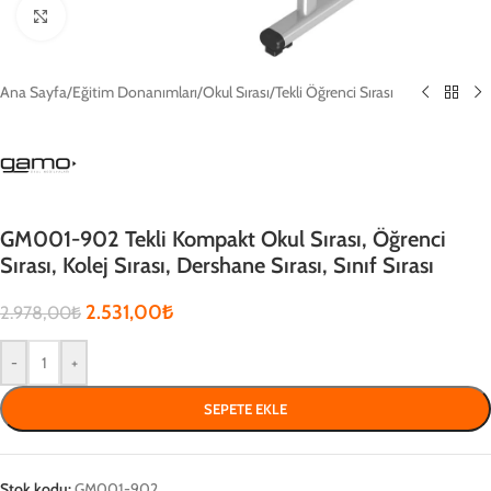
Click to enlarge
Ana Sayfa
/
Eğitim Donanımları
/
Okul Sırası
/
Tekli Öğrenci Sırası
GM001-902 Tekli Kompakt Okul Sırası, Öğrenci
Sırası, Kolej Sırası, Dershane Sırası, Sınıf Sırası
2.531,00
₺
2.978,00
₺
-
+
SEPETE EKLE
Stok kodu:
GM001-902