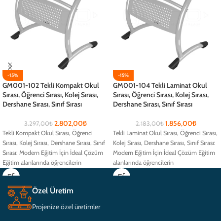
-15%
-15%
GM001-102 Tekli Kompakt Okul
GM001-104 Tekli Laminat Okul
Sırası, Öğrenci Sırası, Kolej Sırası,
Sırası, Öğrenci Sırası, Kolej Sırası,
Dershane Sırası, Sınıf Sırası
Dershane Sırası, Sınıf Sırası
2.802,00
₺
1.856,00
₺
3.297,00
₺
2.183,00
₺
Tekli Kompakt Okul Sırası, Öğrenci
Tekli Laminat Okul Sırası, Öğrenci Sırası,
Sırası, Kolej Sırası, Dershane Sırası, Sınıf
Kolej Sırası, Dershane Sırası, Sınıf Sırası:
Sırası: Modern Eğitim İçin İdeal Çözüm
Modern Eğitim İçin İdeal Çözüm Eğitim
Eğitim alanlarında öğrencilerin
alanlarında öğrencilerin
Özel Üretim
Projenize özel üretimler