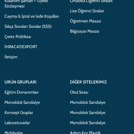
Kullanım Şartları – Üyelik
Ortaokul Öğrenci Sıraları
Sözleşmesi
Lise Öğrenci Sıraları
Cayma & İptal ve İade Koşulları
Öğretmen Masası
Sıkça Sorulan Sorular (SSS)
Bilgisayar Masası
Çerez Politikası
İHRACAT/EXPORT
İletişim
ÜRÜN GRUPLARI
DIĞER SITELERIMIZ
Eğitim Donanımları
Okul Sırası
Monoblok Sandalye
Monoblok Sandalye
Konsept Gruplar
Monoblok Sandalye
Laboratuvarlar
Monoblok Sandalye
Mobilyalar
Adem Koç Plastik