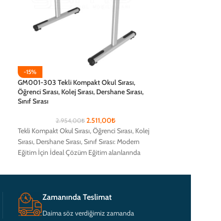
-15%
-15%
GM001-303 Tekli Kompakt Okul Sırası,
GM001-307 Tekli 
Öğrenci Sırası, Kolej Sırası, Dershane Sırası,
Öğrenci Sırası, Kol
Sınıf Sırası
Sınıf Sırası
2.511,00
₺
2.954,00
₺
1.84
Tekli Kompakt Okul Sırası, Öğrenci Sırası, Kolej
Tekli Laminat Okul 
Sırası, Dershane Sırası, Sınıf Sırası: Modern
Sırası, Dershane Sı
Eğitim İçin İdeal Çözüm Eğitim alanlarında
Eğitim İçin İdeal 
öğrencilerin
öğrencilerin
Zamanında Teslimat
Daima söz verdiğimiz zamanda