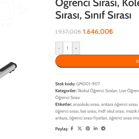
Öğrenci Sırası, Kol
Sırası, Sınıf Sırası
1.646,00
₺
1.937,00
₺
-
+
S
Stok kodu:
GM001-907
Kategoriler:
İlkokul Öğrenci Sıraları
,
Lise Öğrenc
Öğrenci Sırası
Etiketler:
anaokulu sırası
,
ankara öğrenci sırası
,
öğrenci sırası
,
lise sırası
,
mdf okul sırası
,
müzik 
ankara
,
öğrenci sırası fiyatları
,
öğrenci sırası ima
Paylaş: