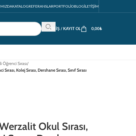
IMIZDA
KATALOG
REFERANSLAR
PORTFOLIO
BLOG
İLETIŞIM
GIRIŞ / KAYIT OL
0,00
₺
li Öğrenci Sırası
/
ırası, Kolej Sırası, Dershane Sırası, Sınıf Sırası
erzalit Okul Sırası,