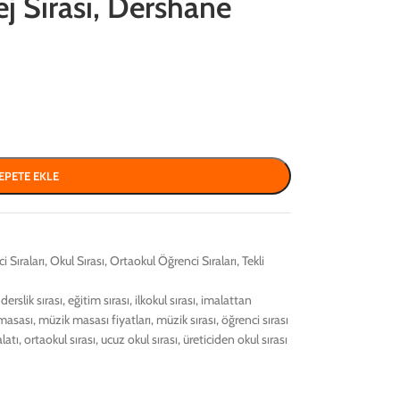
ej Sırası, Dershane
EPETE EKLE
i Sıraları
,
Okul Sırası
,
Ortaokul Öğrenci Sıraları
,
Tekli
derslik sırası
,
eğitim sırası
,
ilkokul sırası
,
imalattan
masası
,
müzik masası fiyatları
,
müzik sırası
,
öğrenci sırası
latı
,
ortaokul sırası
,
ucuz okul sırası
,
üreticiden okul sırası