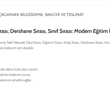
ÇIKLAMA
EK BILGI
ÖDEME, NAKLIYE VE TESLIMAT
Sırası, Dershane Sırası, Sınıf Sırası: Modern Eğiti
ış Tekli Werzalit Okul Sırası, Öğrenci Sırası, Kolej Sırası, Dershane Sırası, Sınıf
da kullanım için idealdir.
arda daha fazla alan yaratır.
ürlü bir kullanım sunar.
esince rahatlık sağlar.