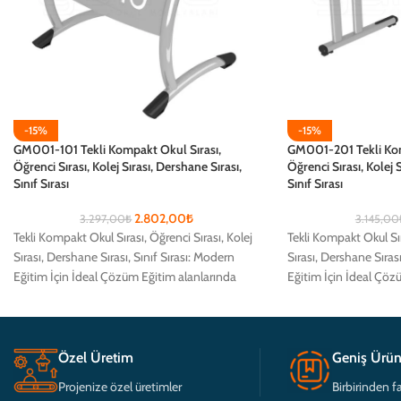
-15%
-15%
GM001-101 Tekli Kompakt Okul Sırası,
GM001-201 Tekli Kom
Öğrenci Sırası, Kolej Sırası, Dershane Sırası,
Öğrenci Sırası, Kolej S
Sınıf Sırası
Sınıf Sırası
2.802,00
₺
3.297,00
₺
3.145,00
Tekli Kompakt Okul Sırası, Öğrenci Sırası, Kolej
Tekli Kompakt Okul Sır
Sırası, Dershane Sırası, Sınıf Sırası: Modern
Sırası, Dershane Sırası
Eğitim İçin İdeal Çözüm Eğitim alanlarında
Eğitim İçin İdeal Çöz
öğrencilerin
öğrencilerin
Özel Üretim
Geniş Ürün
Projenize özel üretimler
Birbirinden fa