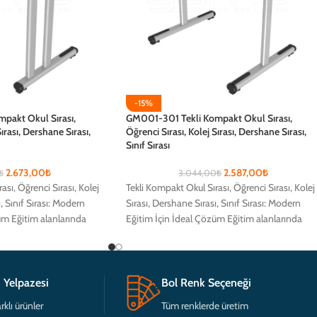
-15%
pakt Okul Sırası,
GM001-301 Tekli Kompakt Okul Sırası,
ırası, Dershane Sırası,
Öğrenci Sırası, Kolej Sırası, Dershane Sırası,
Sınıf Sırası
2.673,00
₺
2.587,00
₺
₺
3.044,00
₺
ası, Öğrenci Sırası, Kolej
Tekli Kompakt Okul Sırası, Öğrenci Sırası, Kolej
, Sınıf Sırası: Modern
Sırası, Dershane Sırası, Sınıf Sırası: Modern
üm Eğitim alanlarında
Eğitim İçin İdeal Çözüm Eğitim alanlarında
öğrencilerin
 Yelpazesi
Bol Renk Seçeneği
rklı ürünler
Tüm renklerde üretim