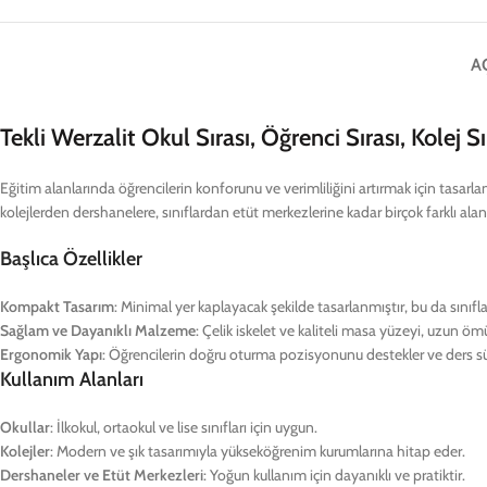
A
Tekli Werzalit Okul Sırası, Öğrenci Sırası, Kolej 
Eğitim alanlarında öğrencilerin konforunu ve verimliliğini artırmak için tasarlanm
kolejlerden dershanelere, sınıflardan etüt merkezlerine kadar birçok farklı alan
Başlıca Özellikler
Kompakt Tasarım
: Minimal yer kaplayacak şekilde tasarlanmıştır, bu da sınıfl
Sağlam ve Dayanıklı Malzeme
: Çelik iskelet ve kaliteli masa yüzeyi, uzun öm
Ergonomik Yapı
: Öğrencilerin doğru oturma pozisyonunu destekler ve ders sür
Kullanım Alanları
Okullar
: İlkokul, ortaokul ve lise sınıfları için uygun.
Kolejler
: Modern ve şık tasarımıyla yükseköğrenim kurumlarına hitap eder.
Dershaneler ve Etüt Merkezleri
: Yoğun kullanım için dayanıklı ve pratiktir.