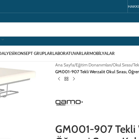
HAKK
DALYESI
KONSEPT GRUPLAR
LABORATUVARLAR
MOBILYALAR
Ana Sayfa
/
Eğitim Donanımları
/
Okul Sırası
/
Tek
GM001-907 Tekli Werzalit Okul Sırası, Öğrenci S
GM001-907 Tekli W