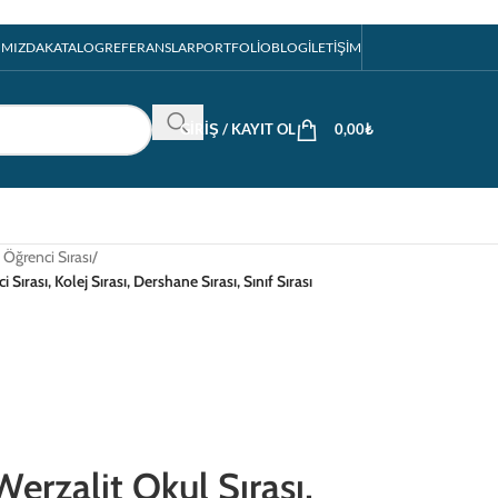
IMIZDA
KATALOG
REFERANSLAR
PORTFOLIO
BLOG
İLETIŞIM
GIRIŞ / KAYIT OL
0,00
₺
li Öğrenci Sırası
/
ırası, Kolej Sırası, Dershane Sırası, Sınıf Sırası
rzalit Okul Sırası,