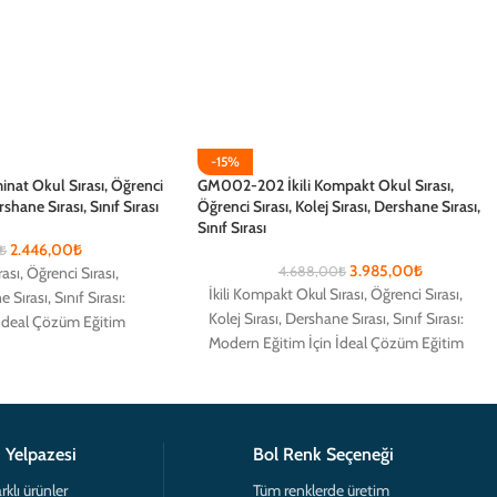
-15%
nat Okul Sırası, Öğrenci
GM002-202 İkili Kompakt Okul Sırası,
rshane Sırası, Sınıf Sırası
Öğrenci Sırası, Kolej Sırası, Dershane Sırası,
Sınıf Sırası
2.446,00
₺
₺
3.985,00
₺
sı, Öğrenci Sırası, Kolej
4.688,00
₺
İkili Kompakt Okul Sırası, Öğrenci Sırası, Kolej
, Sınıf Sırası: Modern
Sırası, Dershane Sırası, Sınıf Sırası: Modern
üm Eğitim alanlarında
Eğitim İçin İdeal Çözüm Eğitim alanlarında
öğrencilerin
 Yelpazesi
Bol Renk Seçeneği
rklı ürünler
Tüm renklerde üretim