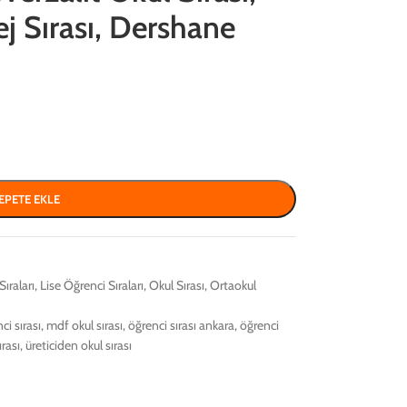
ej Sırası, Dershane
EPETE EKLE
Sıraları
,
Lise Öğrenci Sıraları
,
Okul Sırası
,
Ortaokul
i sırası
,
mdf okul sırası
,
öğrenci sırası ankara
,
öğrenci
ırası
,
üreticiden okul sırası