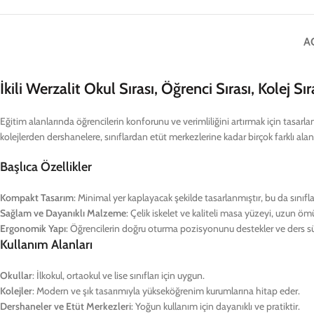
A
İkili Werzalit Okul Sırası, Öğrenci Sırası, Kolej S
Eğitim alanlarında öğrencilerin konforunu ve verimliliğini artırmak için tasarlanmı
kolejlerden dershanelere, sınıflardan etüt merkezlerine kadar birçok farklı alan
Başlıca Özellikler
Kompakt Tasarım
: Minimal yer kaplayacak şekilde tasarlanmıştır, bu da sınıfl
Sağlam ve Dayanıklı Malzeme
: Çelik iskelet ve kaliteli masa yüzeyi, uzun öm
Ergonomik Yapı
: Öğrencilerin doğru oturma pozisyonunu destekler ve ders sür
Kullanım Alanları
Okullar
: İlkokul, ortaokul ve lise sınıfları için uygun.
Kolejler
: Modern ve şık tasarımıyla yükseköğrenim kurumlarına hitap eder.
Dershaneler ve Etüt Merkezleri
: Yoğun kullanım için dayanıklı ve pratiktir.
Sınıflar ve Eğitim Alanları
: Grup çalışmaları veya bireysel öğrenim için tasarla