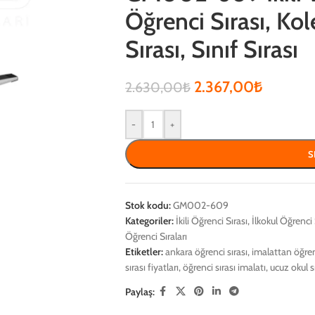
Öğrenci Sırası, Kol
Sırası, Sınıf Sırası
2.367,00
₺
2.630,00
₺
-
+
S
Stok kodu:
GM002-609
Kategoriler:
İkili Öğrenci Sırası
,
İlkokul Öğrenci 
Öğrenci Sıraları
Etiketler:
ankara öğrenci sırası
,
imalattan öğrenc
sırası fiyatları
,
öğrenci sırası imalatı
,
ucuz okul s
Paylaş: