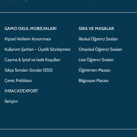
GAMO OKUL MOBILYALARI
SIRA VE MASALAR
Kişisel Verilerin Korunması
İlkokul Öğrenci Sıraları
Kullanım Şartları – Üyelik Sözleşmesi
Ortaokul Öğrenci Sıraları
Cayma & İptal ve İade Koşulları
Lise Öğrenci Sıraları
Sıkça Sorulan Sorular (SSS)
Öğretmen Masası
Çerez Politikası
Bilgisayar Masası
İHRACAT/EXPORT
İletişim
Copyright 2025 © Her hakkı Saklıdır. Gamo Okul Mobilyaları bir