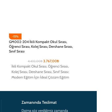
-15%
-15%
GM002-204 İkili Kompakt Okul Sırası,
GM002-205 İkili L
Öğrenci Sırası, Kolej Sırası, Dershane Sırası,
Öğrenci Sırası, Kol
Sınıf Sırası
Sınıf Sırası
3.767,00
₺
4.432,00
₺
2.79
İkili Kompakt Okul Sırası, Öğrenci Sırası, Kolej
İkili Laminat Okul S
Sırası, Dershane Sırası, Sınıf Sırası: Modern
Sırası, Dershane Sı
Eğitim İçin İdeal Çözüm Eğitim alanlarında
Eğitim İçin İdeal 
öğrencilerin
öğrencilerin
Zamanında Teslimat
Daima söz verdiğimiz zamanda