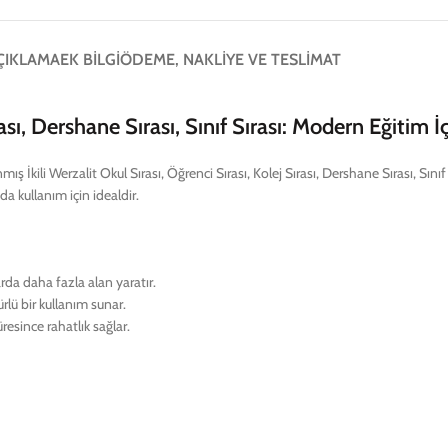
ÇIKLAMA
EK BILGI
ÖDEME, NAKLIYE VE TESLIMAT
ırası, Dershane Sırası, Sınıf Sırası: Modern Eğitim
ş İkili Werzalit Okul Sırası, Öğrenci Sırası, Kolej Sırası, Dershane Sırası, Sınıf 
da kullanım için idealdir.
arda daha fazla alan yaratır.
ürlü bir kullanım sunar.
esince rahatlık sağlar.
nmıştır.