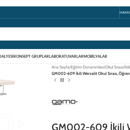
HAKK
DALYESI
KONSEPT GRUPLAR
LABORATUVARLAR
MOBILYALAR
Ana Sayfa
/
Eğitim Donanımları
/
Okul Sırası
/
İki
GM002-609 İkili Werzalit Okul Sırası, Öğrenci S
GM002-609 İkili We