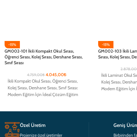
-15%
-15%
GM002-101 İkili Kompakt Okul Sırası,
GM002-103 İkili Lami
Öğrenci Sırası, Kolej Sırası, Dershane Sırası,
Sırası, Kolej Sırası, De
Sınıf Sırası
2.878,00
4.045,00
₺
4.759,00
₺
İkili Laminat Okul Sıra
İkili Kompakt Okul Sırası, Öğrenci Sırası, Kolej
Sırası, Dershane Sırası
Sırası, Dershane Sırası, Sınıf Sırası: Modern
Eğitim İçin İdeal Çöz
Eğitim İçin İdeal Çözüm Eğitim alanlarında
öğrencilerin
öğrencilerin
Özel Üretim
Geniş Ürün
Projenize özel üretimler
Birbirinden fa