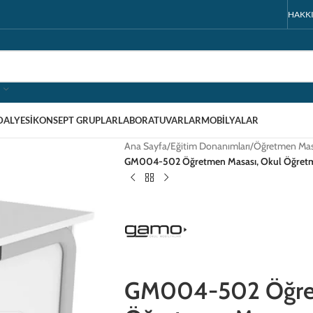
HAKK
DALYESI
KONSEPT GRUPLAR
LABORATUVARLAR
MOBILYALAR
Ana Sayfa
/
Eğitim Donanımları
/
Öğretmen Mas
GM004-502 Öğretmen Masası, Okul Öğret
GM004-502 Öğret