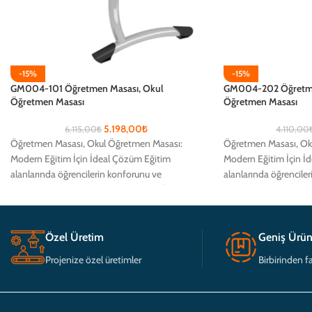
-15%
-15%
GM004-101 Öğretmen Masası, Okul
GM004-202 Öğretme
Öğretmen Masası
Öğretmen Masası
5.198,00
₺
6.115,00
₺
4.110,00
Öğretmen Masası, Okul Öğretmen Masası:
Öğretmen Masası, Ok
Modern Eğitim İçin İdeal Çözüm Eğitim
Modern Eğitim İçin İ
alanlarında öğrencilerin konforunu ve
alanlarında öğrencile
verimliliğini artırmak için tasarlanmış Öğretmen
verimliliğini artırmak
Özel Üretim
Geniş Ürün
Projenize özel üretimler
Birbirinden fa