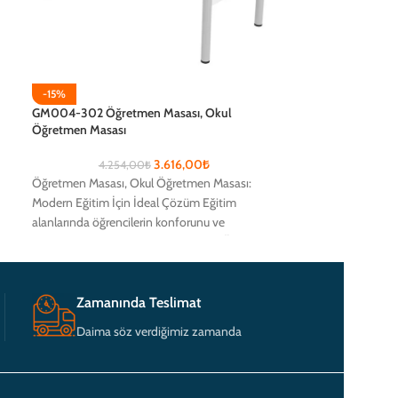
-15%
-15%
GM004-302 Öğretmen Masası, Okul
GM004-401 Öğre
Öğretmen Masası
Öğretmen Masası
3.616,00
₺
4.254,00
₺
3.90
Öğretmen Masası, Okul Öğretmen Masası:
Öğretmen Masası,
Modern Eğitim İçin İdeal Çözüm Eğitim
Modern Eğitim İçi
alanlarında öğrencilerin konforunu ve
alanlarında öğrenc
n
verimliliğini artırmak için tasarlanmış Öğretmen
verimliliğini artı
Zamanında Teslimat
Daima söz verdiğimiz zamanda