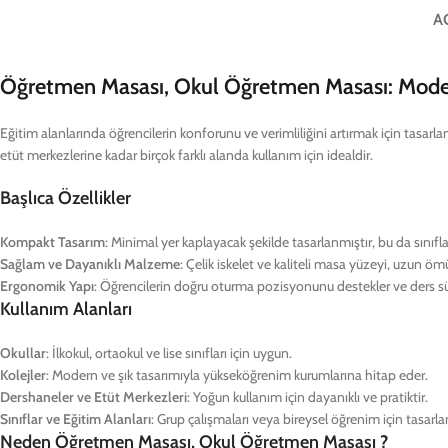
A
Öğretmen Masası, Okul Öğretmen Masası: Moder
Eğitim alanlarında öğrencilerin konforunu ve verimliliğini artırmak için tasar
etüt merkezlerine kadar birçok farklı alanda kullanım için idealdir.
Başlıca Özellikler
Kompakt Tasarım
: Minimal yer kaplayacak şekilde tasarlanmıştır, bu da sınıfl
Sağlam ve Dayanıklı Malzeme
: Çelik iskelet ve kaliteli masa yüzeyi, uzun öm
Ergonomik Yapı
: Öğrencilerin doğru oturma pozisyonunu destekler ve ders sür
Kullanım Alanları
Okullar
: İlkokul, ortaokul ve lise sınıfları için uygun.
Kolejler
: Modern ve şık tasarımıyla yükseköğrenim kurumlarına hitap eder.
Dershaneler ve Etüt Merkezleri
: Yoğun kullanım için dayanıklı ve pratiktir.
Sınıflar ve Eğitim Alanları
: Grup çalışmaları veya bireysel öğrenim için tasarla
Neden Öğretmen Masası, Okul Öğretmen Masası ?