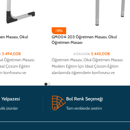
-15%
n Masası, Okul
GM004-203 Öğretmen Masası, Okul
Öğretmen Masası
3.494,00
₺
3.443,00
₺
₺
4.051,00
₺
ul Öğretmen Masası:
Öğretmen Masası, Okul Öğretmen Masası:
deal Çözüm Eğitim
Modern Eğitim İçin İdeal Çözüm Eğitim
rin konforunu ve
alanlarında öğrencilerin konforunu ve
 için tasarlanmış Öğretmen
verimliliğini artırmak için tasarlanmış Öğretme
 Yelpazesi
Bol Renk Seçeneği
rklı ürünler
Tüm renklerde üretim