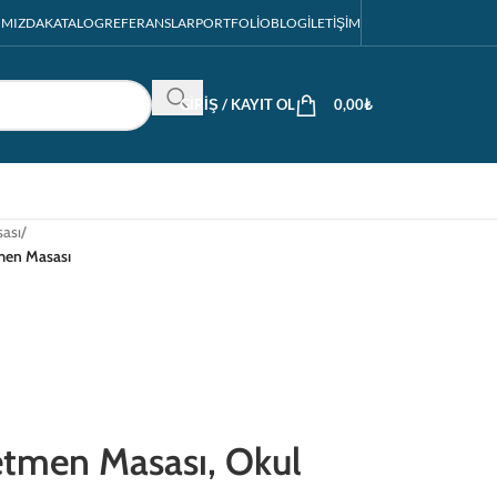
IMIZDA
KATALOG
REFERANSLAR
PORTFOLIO
BLOG
İLETIŞIM
GIRIŞ / KAYIT OL
0,00
₺
ası
/
men Masası
men Masası, Okul