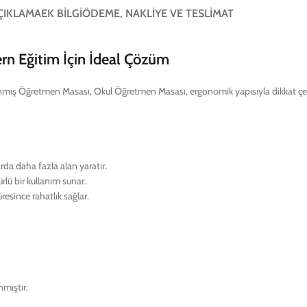
ÇIKLAMA
EK BILGI
ÖDEME, NAKLIYE VE TESLIMAT
n Eğitim İçin İdeal Çözüm
lanmış Öğretmen Masası, Okul Öğretmen Masası, ergonomik yapısıyla dikkat çekiy
arda daha fazla alan yaratır.
ürlü bir kullanım sunar.
esince rahatlık sağlar.
nmıştır.