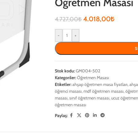
Öğretmen Masası
4.018,00
₺
4.727,00
₺
-
+
S
Stok kodu:
GM004-502
Kategoriler:
Öğretmen Masası
Etiketler:
ahşap öğretmen masa fiyatları
,
ahşa
öğrenci masası
,
mdf öğretmen masası
,
öğretm
masası
,
sınıf öğretmen masası
,
ucuz öğretmen
öğretmen masası
Paylaş: