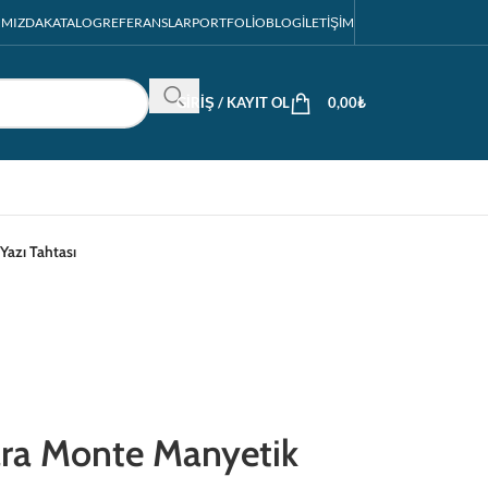
IMIZDA
KATALOG
REFERANSLAR
PORTFOLIO
BLOG
İLETIŞIM
GIRIŞ / KAYIT OL
0,00
₺
azı Tahtası
a Monte Manyetik