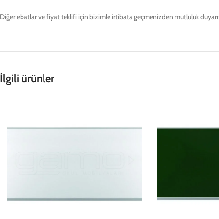
Diğer ebatlar ve fiyat teklifi için bizimle irtibata geçmenizden mutluluk duyarı
İlgili ürünler