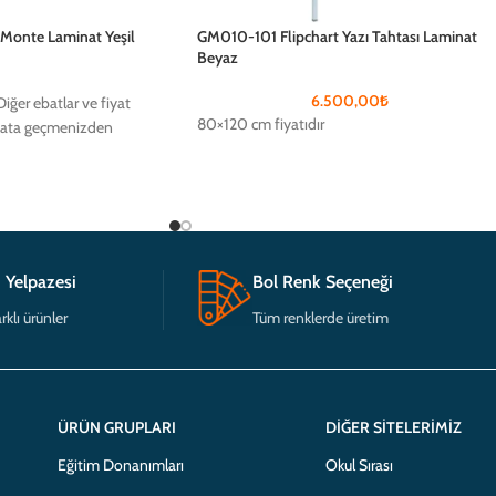
onte Laminat Yeşil
GM010-101 Flipchart Yazı Tahtası Laminat
Beyaz
6.500,00
₺
iğer ebatlar ve fiyat
80×120 cm fiyatıdır
rtibata geçmenizden
 Yelpazesi
Bol Renk Seçeneği
rklı ürünler
Tüm renklerde üretim
ÜRÜN GRUPLARI
DIĞER SITELERIMIZ
Eğitim Donanımları
Okul Sırası