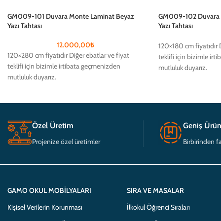
GM009-101 Duvara Monte Laminat Beyaz
GM009-102 Duvara M
Yazı Tahtası
Yazı Tahtası
12.000,00
₺
120×180 cm fiyatıdır D
120×280 cm fiyatıdır Diğer ebatlar ve fiyat
teklifi için bizimle i
teklifi için bizimle irtibata geçmenizden
mutluluk duyarız.
mutluluk duyarız.
Özel Üretim
Geniş Ürün
Projenize özel üretimler
Birbirinden fa
GAMO OKUL MOBILYALARI
SIRA VE MASALAR
Kişisel Verilerin Korunması
İlkokul Öğrenci Sıraları