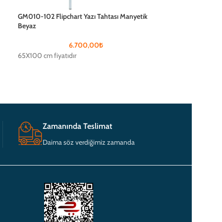
GM010-102 Flipchart Yazı Tahtası Manyetik
GM011-101 Mobil 
Beyaz
6.700,00
₺
90×120 cm fiyatıdı
65X100 cm fiyatıdır
iletişime geçebilirs
Zamanında Teslimat
Daima söz verdiğimiz zamanda