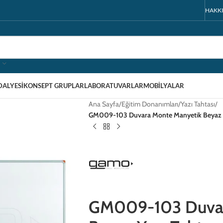
HAKK
DALYESI
KONSEPT GRUPLAR
LABORATUVARLAR
MOBILYALAR
Ana Sayfa
/
Eğitim Donanımları
/
Yazı Tahtası
/
GM009-103 Duvara Monte Manyetik Beyaz Y
GM009-103 Duvar