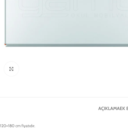
Click to enlarge
AÇIKLAMA
EK 
120×180 cm fiyatıdır.