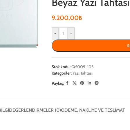
Beyaz Yazı Tahtası
9.200,00
₺
-
+
S
Stok kodu:
GM009-103
Kategoriler:
Yazı Tahtası
Paylaş:
BILGI
DEĞERLENDIRMELER (0)
ÖDEME, NAKLIYE VE TESLIMAT