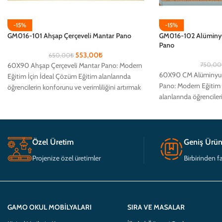
-15%
-15%
GM016-101 Ahşap Çerçeveli Mantar Pano
GM016-102 Alüminyu
Pano
553,00
₺
650,00
₺
60X90 Ahşap Çerçeveli Mantar Pano: Modern
750,00
60X90 CM Alüminyum
Eğitim İçin İdeal Çözüm Eğitim alanlarında
Pano: Modern Eğitim 
öğrencilerin konforunu ve verimliliğini artırmak
alanlarında öğrencile
için tasarlanmış Ahşap
verimliliğini artırmak 
Özel Üretim
Geniş Ürün
Projenize özel üretimler
Birbirinden fa
GAMO OKUL MOBILYALARI
SIRA VE MASALAR