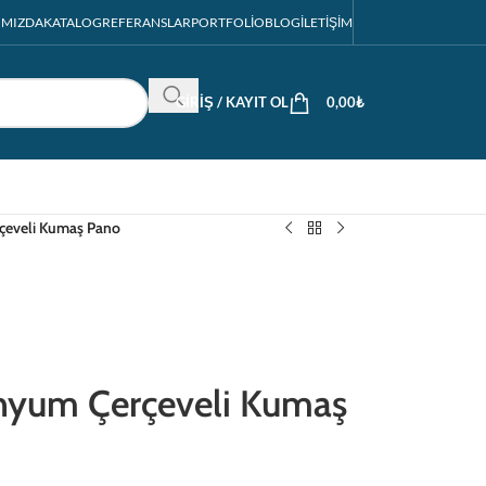
IMIZDA
KATALOG
REFERANSLAR
PORTFOLIO
BLOG
İLETIŞIM
GIRIŞ / KAYIT OL
0,00
₺
eveli Kumaş Pano
yum Çerçeveli Kumaş