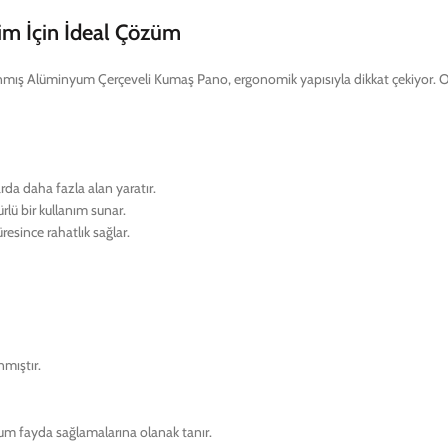
m İçin İdeal Çözüm
lanmış Alüminyum Çerçeveli Kumaş Pano, ergonomik yapısıyla dikkat çekiyor. Okul
arda daha fazla alan yaratır.
ürlü bir kullanım sunar.
esince rahatlık sağlar.
nmıştır.
um fayda sağlamalarına olanak tanır.