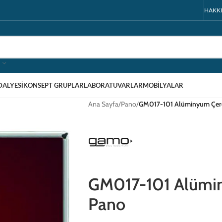
HAKK
DALYESI
KONSEPT GRUPLAR
LABORATUVARLAR
MOBILYALAR
Ana Sayfa
/
Pano
/
GM017-101 Alüminyum Çerç
GM017-101 Alümin
Pano