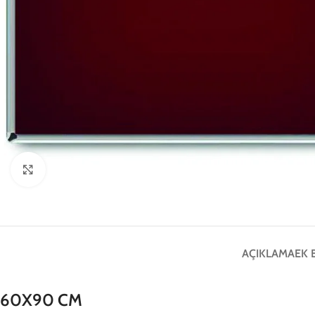
Click to enlarge
AÇIKLAMA
EK 
60X90 CM