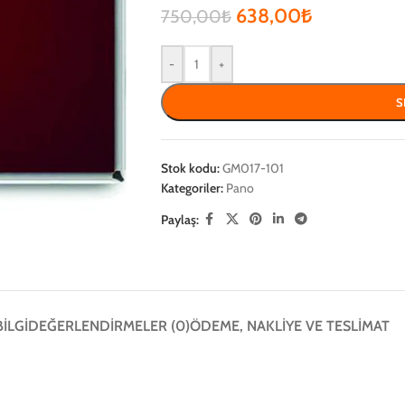
638,00
₺
750,00
₺
-
+
S
Stok kodu:
GM017-101
Kategoriler:
Pano
Paylaş:
BILGI
DEĞERLENDIRMELER (0)
ÖDEME, NAKLIYE VE TESLIMAT