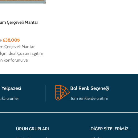
m Çerçeveli Mantar
638,00
₺
₺
 Çerçeveli Mantar
İçin İdeal Çözüm Eğitim
rin konforunu ve
için tasarlanmış
 Yelpazesi
Bol Renk Seçeneği
rklı ürünler
Tüm renklerde üretim
ÜRÜN GRUPLARI
DIĞER SITELERIMIZ