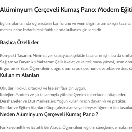
Alüminyum Çerçeveli Kumaş Pano: Modern Eğiti
Eğitim alanlarında öğrencilerin konforunu ve verimliliğini artırmak için tasar
merkezlerine kadar birçok farklı alanda kullanım için idealdir.
Başlıca Özellikler
Kompakt Tasarım
: Minimal yer kaplayacak şekilde tasarlanmıştır, bu da sınıfl
Sağlam ve Dayanıklı Malzeme
: Çelik iskelet ve kaliteli masa yüzeyi, uzun öm
Ergonomik Yapı
: Öğrencilerin doğru oturma pozisyonunu destekler ve ders sür
Kullanım Alanları
Okullar
: İlkokul, ortaokul ve lise sınıfları için uygun.
Kolejler
: Modern ve şık tasarımıyla yükseköğrenim kurumlarına hitap eder.
Dershaneler ve Etüt Merkezleri
: Yoğun kullanım için dayanıklı ve pratiktir.
Sınıflar ve Eğitim Alanları
: Grup çalışmaları veya bireysel öğrenim için tasarla
Neden Alüminyum Çerçeveli Kumaş Pano ?
Fonksiyonellik ve Estetik Bir Arada
: Öğrencilerin eğitim süreçlerinde maksim