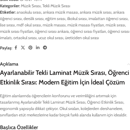
Kategoriler:
Müzik Sırası
,
Tekli Müzik Sırası
Etiketler:
anaokulu sırası
,
ankara müzik masası
,
ankara müzik sırası
,
ankara
öğrenci sırası
,
derslik sırası
,
eğitim sırası
,
ilkokul sırası
,
imalattan öğrenci sırası
,
lise sırası
,
mdf okul sırası
,
müzik masası
,
müzik masası fiyatları
,
müzik sırası
,
müzik sırası fiyatları
,
öğrenci sırası ankara
,
öğrenci sırası fiyatları
,
öğrenci sırası
imalatı
,
ortaokul sırası
,
ucuz okul sırası
,
üreticiden okul sırası
Paylaş:
Açıklama
Ayarlanabilir Tekli Laminat Müzik Sırası, Öğrenci
Etkinlik Sırası: Modern Eğitim İçin İdeal Çözüm
Eğitim alanlarında öğrencilerin konforunu ve verimliliğini artırmak için
tasarlanmış Ayarlanabilir Tekli Laminat Müzik Sırası, Öğrenci Etkinlik Sırası,
ergonomik yapısıyla dikkat çekiyor. Okul sıraları, kolejlerden dershanelere,
sınıflardan etüt merkezlerine kadar birçok farklı alanda kullanım için idealdir.
Başlıca Özellikler