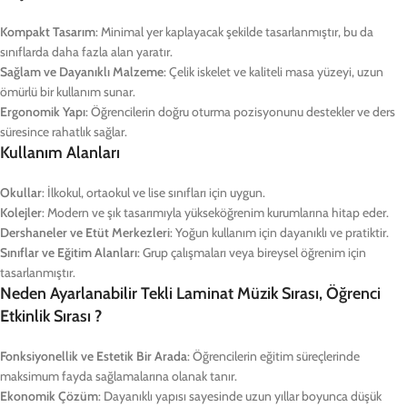
Kompakt Tasarım
: Minimal yer kaplayacak şekilde tasarlanmıştır, bu da
sınıflarda daha fazla alan yaratır.
Sağlam ve Dayanıklı Malzeme
: Çelik iskelet ve kaliteli masa yüzeyi, uzun
ömürlü bir kullanım sunar.
Ergonomik Yapı
: Öğrencilerin doğru oturma pozisyonunu destekler ve ders
süresince rahatlık sağlar.
Kullanım Alanları
Okullar
: İlkokul, ortaokul ve lise sınıfları için uygun.
Kolejler
: Modern ve şık tasarımıyla yükseköğrenim kurumlarına hitap eder.
Dershaneler ve Etüt Merkezleri
: Yoğun kullanım için dayanıklı ve pratiktir.
Sınıflar ve Eğitim Alanları
: Grup çalışmaları veya bireysel öğrenim için
tasarlanmıştır.
Neden Ayarlanabilir Tekli Laminat Müzik Sırası, Öğrenci
Etkinlik Sırası ?
Fonksiyonellik ve Estetik Bir Arada
: Öğrencilerin eğitim süreçlerinde
maksimum fayda sağlamalarına olanak tanır.
Ekonomik Çözüm
: Dayanıklı yapısı sayesinde uzun yıllar boyunca düşük