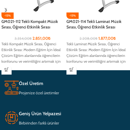
-15%
-15%
GM021-112 Tekli Kompakt Müzik
GM021-114 Tekli Laminat Müzik
Sırası, Öğrenci Etkinlik Sırası
Sırası, Öğrenci Etkinlik Sırası
2.851,00
₺
1.877,00
₺
3.354,00
₺
2.208,00
₺
Tekli Kompakt Müzik Sırası, Öğrenci
Tekli Laminat Müzik Sırası, Öğrenci
Etkinlik Sırası: Modern Eğitim İçin İdeal
Etkinlik Sırası: Modern Eğitim İçin İdeal
Çözüm Eğitim alanlarında öğrencilerin
Çözüm Eğitim alanlarında öğrencilerin
konforunu ve verimliliğini artırmak için
konforunu ve verimliliğini artırmak için
Özel Üretim
Projenize özel üretimler
Geniş Ürün Yelpazesi
Birbirinden farklı ürünler