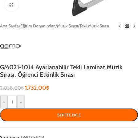
Click to enlarge
Ana Sayfa
/
Eğitim Donanımları
/
Müzik Sırası
/
Tekli Müzik Sırası
GM021-1014 Ayarlanabilir Tekli Laminat Müzik
Sırası, Öğrenci Etkinlik Sırası
1.732,00
₺
2.038,00
₺
-
+
SEPETE EKLE
Stok kodu:
GM021-1014