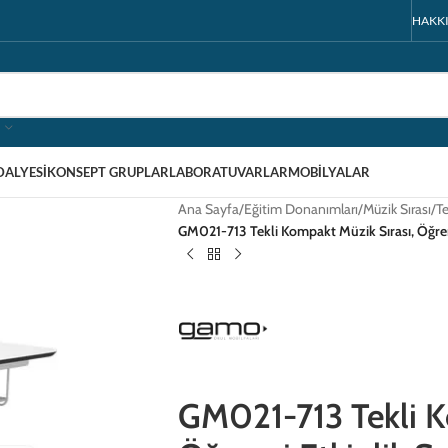
HAKK
DALYESI
KONSEPT GRUPLAR
LABORATUVARLAR
MOBILYALAR
Ana Sayfa
/
Eğitim Donanımları
/
Müzik Sırası
/
Te
GM021-713 Tekli Kompakt Müzik Sırası, Öğrenc
GM021-713 Tekli K