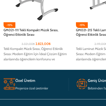
-15%
-15%
GM021-111 Tekli Kompakt Müzik Sırası,
GM021-215 Tekli Lami
Öğrenci Etkinlik Sırası
Öğrenci Etkinlik Sıras
2.823,00
₺
3.321,00
₺
2.119,00
Tekli Kompakt Müzik Sırası, Öğrenci Etkinlik
Tekli Laminat Müzik Sı
Sırası: Modern Eğitim İçin İdeal Çözüm Eğitim
Sırası: Modern Eğitim
alanlarında öğrencilerin konforunu ve
alanlarında öğrencile
verimliliğini artırmak için
verimliliğini artırmak i
Özel Üretim
Geniş Ürün
Projenize özel üretimler
Birbirinden fa