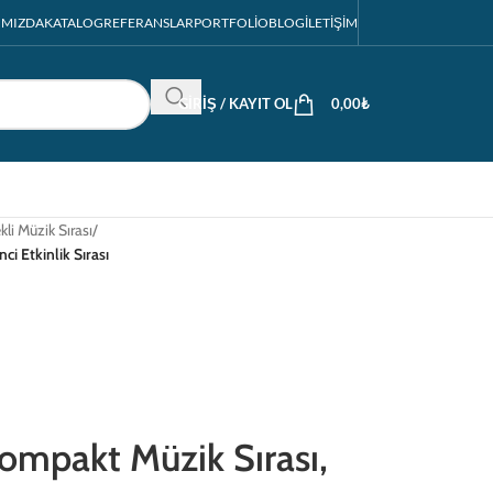
IMIZDA
KATALOG
REFERANSLAR
PORTFOLIO
BLOG
İLETIŞIM
GIRIŞ / KAYIT OL
0,00
₺
kli Müzik Sırası
/
i Etkinlik Sırası
ompakt Müzik Sırası,