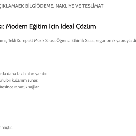
ÇIKLAMA
EK BILGI
ÖDEME, NAKLIYE VE TESLIMAT
ası: Modern Eğitim İçin İdeal Çözüm
nmış Tekli Kompakt Müzik Sırası, Öğrenci Etkinlik Sırası, ergonomik yapısıyla dik
arda daha fazla alan yaratır.
ürlü bir kullanım sunar.
esince rahatlık sağlar.
nmıştır.