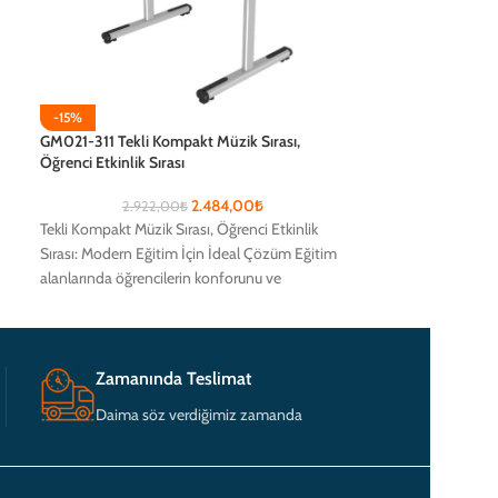
-15%
-15%
GM021-311 Tekli Kompakt Müzik Sırası,
GM021-313 Tekli 
Öğrenci Etkinlik Sırası
Öğrenci Etkinlik S
2.484,00
₺
2.922,00
₺
2.927
Tekli Kompakt Müzik Sırası, Öğrenci Etkinlik
Tekli Kompakt Müzi
Sırası: Modern Eğitim İçin İdeal Çözüm Eğitim
Sırası: Modern Eği
alanlarında öğrencilerin konforunu ve
alanlarında öğrenc
verimliliğini artırmak için
verimliliğini artırm
Zamanında Teslimat
Daima söz verdiğimiz zamanda