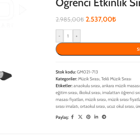
Öğrenci Etkinlik Sı
2.537,00
₺
2.985,00
₺
-
+
S
Stok kodu:
GM021-713
Kategoriler:
Müzik Sırası
,
Tekli Müzik Sırası
Etiketler:
anaokulu sırası
,
ankara müzik masası
eğitim sırası
,
ilkokul sırası
,
imalattan öğrenci sır
masası fiyatları
,
müzik sırası
,
müzik sırası fiyatl
sırası imalatı
,
ortaokul sırası
,
ucuz okul sırası
,
ür
Paylaş: