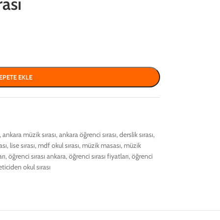
rası
EPETE EKLE
,
ankara müzik sırası
,
ankara öğrenci sırası
,
derslik sırası
,
ası
,
lise sırası
,
mdf okul sırası
,
müzik masası
,
müzik
arı
,
öğrenci sırası ankara
,
öğrenci sırası fiyatları
,
öğrenci
eticiden okul sırası