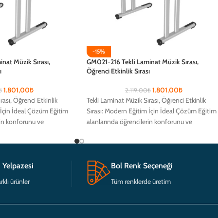
-15%
nat Müzik Sırası,
GM021-216 Tekli Laminat Müzik Sırası,
ı
Öğrenci Etkinlik Sırası
1.801,00
₺
1.801,00
₺
₺
2.119,00
₺
rası, Öğrenci Etkinlik
Tekli Laminat Müzik Sırası, Öğrenci Etkinlik
 İçin İdeal Çözüm Eğitim
Sırası: Modern Eğitim İçin İdeal Çözüm Eğitim
rin konforunu ve
alanlarında öğrencilerin konforunu ve
çin
verimliliğini artırmak için
 Yelpazesi
Bol Renk Seçeneği
rklı ürünler
Tüm renklerde üretim