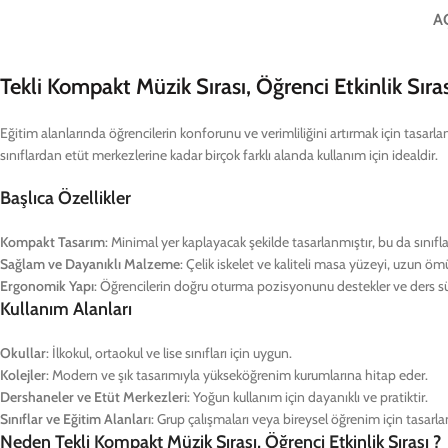
A
Tekli Kompakt Müzik Sırası, Öğrenci Etkinlik Sır
Eğitim alanlarında öğrencilerin konforunu ve verimliliğini artırmak için tasarla
sınıflardan etüt merkezlerine kadar birçok farklı alanda kullanım için idealdir.
Başlıca Özellikler
Kompakt Tasarım
: Minimal yer kaplayacak şekilde tasarlanmıştır, bu da sınıfl
Sağlam ve Dayanıklı Malzeme
: Çelik iskelet ve kaliteli masa yüzeyi, uzun öm
Ergonomik Yapı
: Öğrencilerin doğru oturma pozisyonunu destekler ve ders sür
Kullanım Alanları
Okullar
: İlkokul, ortaokul ve lise sınıfları için uygun.
Kolejler
: Modern ve şık tasarımıyla yükseköğrenim kurumlarına hitap eder.
Dershaneler ve Etüt Merkezleri
: Yoğun kullanım için dayanıklı ve pratiktir.
Sınıflar ve Eğitim Alanları
: Grup çalışmaları veya bireysel öğrenim için tasarla
Neden Tekli Kompakt Müzik Sırası, Öğrenci Etkinlik Sırası ?