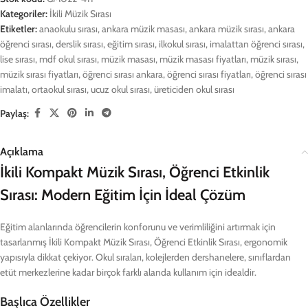
Kategoriler:
İkili Müzik Sırası
Etiketler:
anaokulu sırası
,
ankara müzik masası
,
ankara müzik sırası
,
ankara
öğrenci sırası
,
derslik sırası
,
eğitim sırası
,
ilkokul sırası
,
imalattan öğrenci sırası
,
lise sırası
,
mdf okul sırası
,
müzik masası
,
müzik masası fiyatları
,
müzik sırası
,
müzik sırası fiyatları
,
öğrenci sırası ankara
,
öğrenci sırası fiyatları
,
öğrenci sırası
imalatı
,
ortaokul sırası
,
ucuz okul sırası
,
üreticiden okul sırası
Paylaş:
Açıklama
İkili Kompakt Müzik Sırası, Öğrenci Etkinlik
Sırası: Modern Eğitim İçin İdeal Çözüm
Eğitim alanlarında öğrencilerin konforunu ve verimliliğini artırmak için
tasarlanmış İkili Kompakt Müzik Sırası, Öğrenci Etkinlik Sırası, ergonomik
yapısıyla dikkat çekiyor. Okul sıraları, kolejlerden dershanelere, sınıflardan
etüt merkezlerine kadar birçok farklı alanda kullanım için idealdir.
Başlıca Özellikler