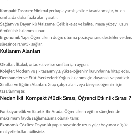
Kompakt Tasarım
: Minimal yer kaplayacak şekilde tasarlanmıştır, bu da
sınıflarda daha fazla alan yaratır.
Sağlam ve Dayanıklı Malzeme
: Çelik iskelet ve kaliteli masa yüzeyi, uzun
ömürlü bir kullanım sunar.
Ergonomik Yapı
: Öğrencilerin doğru oturma pozisyonunu destekler ve ders
süresince rahatlık sağlar.
Kullanım Alanları
Okullar
: İlkokul, ortaokul ve lise sınıfları için uygun.
Kolejler
: Modern ve şık tasarımıyla yükseköğrenim kurumlarına hitap eder.
Dershaneler ve Etüt Merkezleri
: Yoğun kullanım için dayanıklı ve pratiktir.
Sınıflar ve Eğitim Alanları
: Grup çalışmaları veya bireysel öğrenim için
tasarlanmıştır.
Neden İkili Kompakt Müzik Sırası, Öğrenci Etkinlik Sırası ?
Fonksiyonellik ve Estetik Bir Arada
: Öğrencilerin eğitim süreçlerinde
maksimum fayda sağlamalarına olanak tanır.
Ekonomik Çözüm
: Dayanıklı yapısı sayesinde uzun yıllar boyunca düşük
maliyetle kullanabilirsiniz.