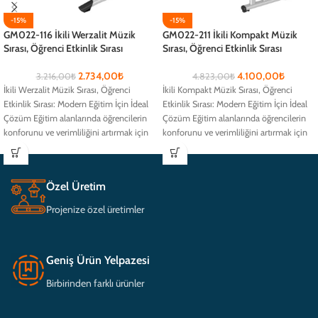
-15%
-15%
GM022-116 İkili Werzalit Müzik
GM022-211 İkili Kompakt Müzik
Sırası, Öğrenci Etkinlik Sırası
Sırası, Öğrenci Etkinlik Sırası
2.734,00
₺
4.100,00
₺
3.216,00
₺
4.823,00
₺
İkili Werzalit Müzik Sırası, Öğrenci
İkili Kompakt Müzik Sırası, Öğrenci
Etkinlik Sırası: Modern Eğitim İçin İdeal
Etkinlik Sırası: Modern Eğitim İçin İdeal
Çözüm Eğitim alanlarında öğrencilerin
Çözüm Eğitim alanlarında öğrencilerin
konforunu ve verimliliğini artırmak için
konforunu ve verimliliğini artırmak için
Özel Üretim
Projenize özel üretimler
Geniş Ürün Yelpazesi
Birbirinden farklı ürünler