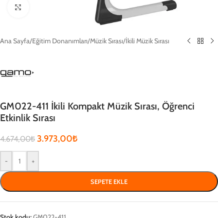
Click to enlarge
Ana Sayfa
/
Eğitim Donanımları
/
Müzik Sırası
/
İkili Müzik Sırası
GM022-411 İkili Kompakt Müzik Sırası, Öğrenci
Etkinlik Sırası
3.973,00
₺
4.674,00
₺
-
+
SEPETE EKLE
Stok kodu:
GM022-411