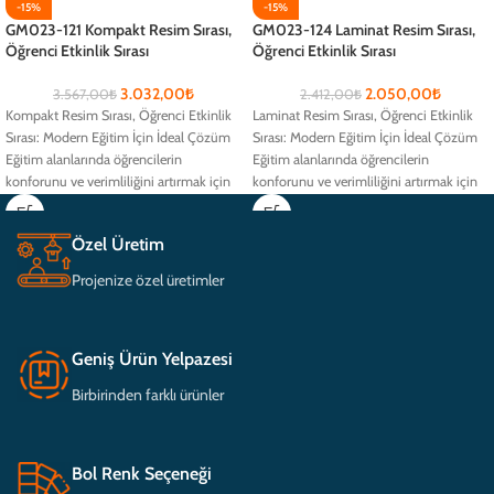
-15%
-15%
GM023-121 Kompakt Resim Sırası,
GM023-124 Laminat Resim Sırası,
Öğrenci Etkinlik Sırası
Öğrenci Etkinlik Sırası
3.032,00
₺
2.050,00
₺
3.567,00
₺
2.412,00
₺
Kompakt Resim Sırası, Öğrenci Etkinlik
Laminat Resim Sırası, Öğrenci Etkinlik
Sırası: Modern Eğitim İçin İdeal Çözüm
Sırası: Modern Eğitim İçin İdeal Çözüm
Eğitim alanlarında öğrencilerin
Eğitim alanlarında öğrencilerin
konforunu ve verimliliğini artırmak için
konforunu ve verimliliğini artırmak için
tasarlanmış
tasarlanmış
Özel Üretim
Projenize özel üretimler
Geniş Ürün Yelpazesi
Birbirinden farklı ürünler
Bol Renk Seçeneği