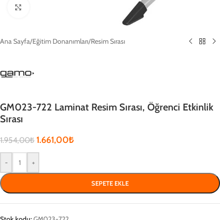
Click to enlarge
Ana Sayfa
/
Eğitim Donanımları
/
Resim Sırası
GM023-722 Laminat Resim Sırası, Öğrenci Etkinlik
Sırası
1.661,00
₺
1.954,00
₺
-
+
SEPETE EKLE
Stok kodu:
GM023-722