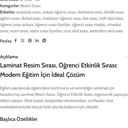
Kategoriler:
Resim Sırası
Etiketler:
anaokulu sırası
,
ankara öğrenci sırası
,
dershane sırası
,
derslik sırası
,
eğitim sırası
,
ilkokul sırası
,
imalattan öğrenci sırası
,
lise sırası
,
mdf okul sırası
,
öğrenci sırası ankara
,
öğrenci sırası fiyatları
,
öğrenci sırası imalatı
,
ortaokul
sırası
,
resim sırası
,
resim sırası fiyatları
,
ucuz okul sırası
,
üreticiden okul sırası
Paylaş:
Açıklama
Laminat Resim Sırası, Öğrenci Etkinlik Sırası:
Modern Eğitim İçin İdeal Çözüm
Eğitim alanlarında öğrencilerin konforunu ve verimliliğini artırmak için
tasarlanmış Laminat Resim Sırası, Öğrenci Etkinlik Sırası, ergonomik yapısıyla
dikkat çekiyor. Okul sıraları, kolejlerden dershanelere, sınıflardan etüt
merkezlerine kadar birçok farklı alanda kullanım için idealdir.
Başlıca Özellikler