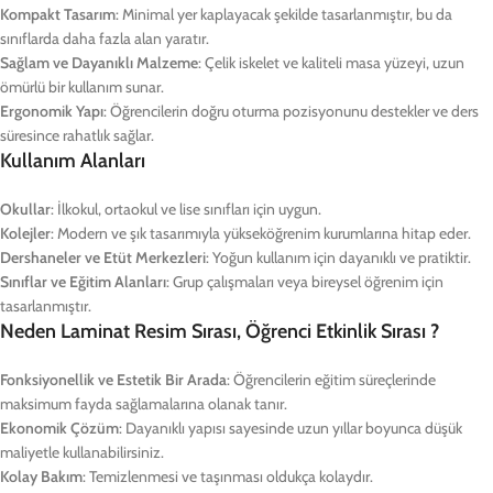
Kompakt Tasarım
: Minimal yer kaplayacak şekilde tasarlanmıştır, bu da
sınıflarda daha fazla alan yaratır.
Sağlam ve Dayanıklı Malzeme
: Çelik iskelet ve kaliteli masa yüzeyi, uzun
ömürlü bir kullanım sunar.
Ergonomik Yapı
: Öğrencilerin doğru oturma pozisyonunu destekler ve ders
süresince rahatlık sağlar.
Kullanım Alanları
Okullar
: İlkokul, ortaokul ve lise sınıfları için uygun.
Kolejler
: Modern ve şık tasarımıyla yükseköğrenim kurumlarına hitap eder.
Dershaneler ve Etüt Merkezleri
: Yoğun kullanım için dayanıklı ve pratiktir.
Sınıflar ve Eğitim Alanları
: Grup çalışmaları veya bireysel öğrenim için
tasarlanmıştır.
Neden Laminat Resim Sırası, Öğrenci Etkinlik Sırası ?
Fonksiyonellik ve Estetik Bir Arada
: Öğrencilerin eğitim süreçlerinde
maksimum fayda sağlamalarına olanak tanır.
Ekonomik Çözüm
: Dayanıklı yapısı sayesinde uzun yıllar boyunca düşük
maliyetle kullanabilirsiniz.
Kolay Bakım
: Temizlenmesi ve taşınması oldukça kolaydır.