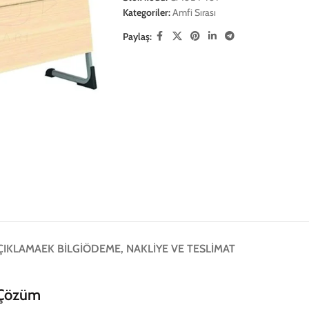
Kategoriler:
Amfi Sırası
Paylaş:
ÇIKLAMA
EK BILGI
ÖDEME, NAKLIYE VE TESLIMAT
l Çözüm