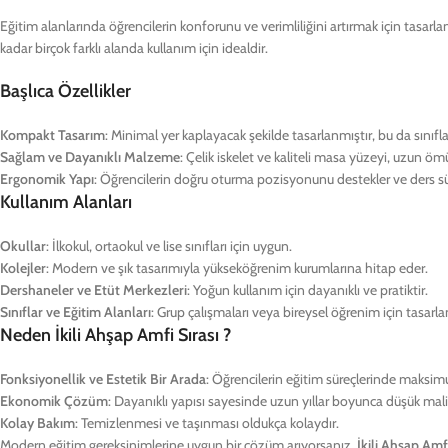
Eğitim alanlarında öğrencilerin konforunu ve verimliliğini artırmak için tasarla
kadar birçok farklı alanda kullanım için idealdir.
Başlıca Özellikler
Kompakt Tasarım
: Minimal yer kaplayacak şekilde tasarlanmıştır, bu da sınıfl
Sağlam ve Dayanıklı Malzeme
: Çelik iskelet ve kaliteli masa yüzeyi, uzun öm
Ergonomik Yapı
: Öğrencilerin doğru oturma pozisyonunu destekler ve ders sür
Kullanım Alanları
Okullar
: İlkokul, ortaokul ve lise sınıfları için uygun.
Kolejler
: Modern ve şık tasarımıyla yükseköğrenim kurumlarına hitap eder.
Dershaneler ve Etüt Merkezleri
: Yoğun kullanım için dayanıklı ve pratiktir.
Sınıflar ve Eğitim Alanları
: Grup çalışmaları veya bireysel öğrenim için tasarla
Neden İkili Ahşap Amfi Sırası ?
Fonksiyonellik ve Estetik Bir Arada
: Öğrencilerin eğitim süreçlerinde maksim
Ekonomik Çözüm
: Dayanıklı yapısı sayesinde uzun yıllar boyunca düşük maliy
Kolay Bakım
: Temizlenmesi ve taşınması oldukça kolaydır.
Modern eğitim gereksinimlerine uygun bir çözüm arıyorsanız,
İkili Ahşap Amfi