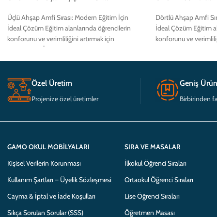
Üçlü Ahşap Amfi Sırası: Modern Eğitim İçin
Dörtlü Ahşap Amfi Sır
İdeal Çözüm Eğitim alanlarında öğrencilerin
İdeal Çözüm Eğitim al
konforunu ve verimliliğini artırmak için
konforunu ve verimliliğ
tasarlanmış Üçlü Ahşap
tasarlanmış Dörtlü A
Özel Üretim
Geniş Ürün
Projenize özel üretimler
Birbirinden fa
GAMO OKUL MOBILYALARI
SIRA VE MASALAR
Kişisel Verilerin Korunması
İlkokul Öğrenci Sıraları
Kullanım Şartları – Üyelik Sözleşmesi
Ortaokul Öğrenci Sıraları
Cayma & İptal ve İade Koşulları
Lise Öğrenci Sıraları
Sıkça Sorulan Sorular (SSS)
Öğretmen Masası