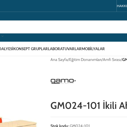
HAKK
DALYESI
KONSEPT GRUPLAR
LABORATUVARLAR
MOBILYALAR
Ana Sayfa
/
Eğitim Donanımları
/
Amfi Sırası
/
GM
GM024-101 İkili A
Stok kodu:
GM024-101