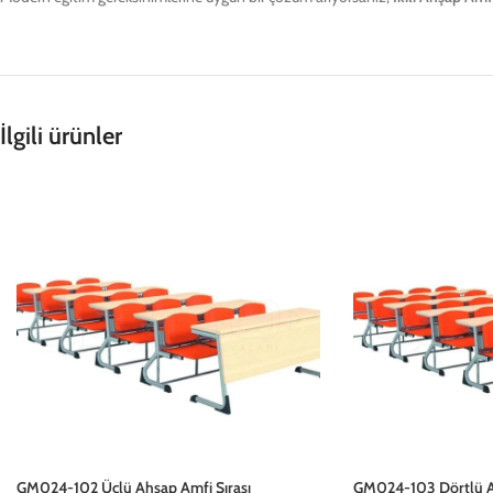
İlgili ürünler
GM024-102 Üçlü Ahşap Amfi Sırası
GM024-103 Dörtlü Ah