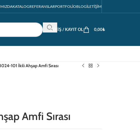
IMIZDA
KATALOG
REFERANSLAR
PORTFOLIO
BLOG
İLETIŞIM
GIRIŞ / KAYIT OL
0,00
₺
024-101 İkili Ahşap Amfi Sırası
hşap Amfi Sırası