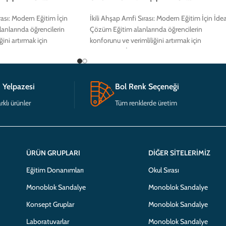
ası: Modern Eğitim İçin
İkili Ahşap Amfi Sırası: Modern Eğitim İçin İdea
anlarında öğrencilerin
Çözüm Eğitim alanlarında öğrencilerin
ini artırmak için
konforunu ve verimliliğini artırmak için
hşap
tasarlanmış İkili Ahşap
 Yelpazesi
Bol Renk Seçeneği
rklı ürünler
Tüm renklerde üretim
ÜRÜN GRUPLARI
DIĞER SITELERIMIZ
Eğitim Donanımları
Okul Sırası
Monoblok Sandalye
Monoblok Sandalye
Konsept Gruplar
Monoblok Sandalye
Laboratuvarlar
Monoblok Sandalye