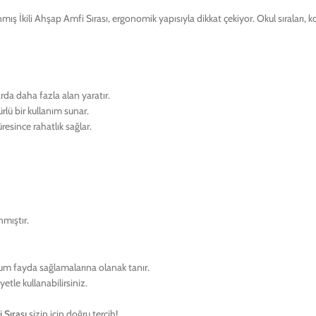
nmış İkili Ahşap Amfi Sırası, ergonomik yapısıyla dikkat çekiyor. Okul sıraları, 
arda daha fazla alan yaratır.
ürlü bir kullanım sunar.
esince rahatlık sağlar.
nmıştır.
um fayda sağlamalarına olanak tanır.
etle kullanabilirsiniz.
 Sırası
sizin için doğru tercih!