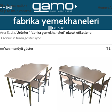
Skip to navigation
Hemen A
MENU
Skip to main content
fabrika yemekhaneleri
Gruplar
Ana Sayfa
/
Ürünler “fabrika yemekhaneleri” olarak etiketlendi
3 sonucun tümü gösteriliyor
Yan menüyü göster