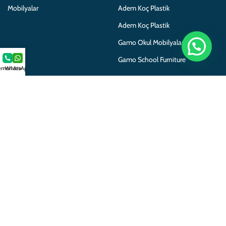
Mobilyalar
Adem Koç Plastik
Adem Koç Plastik
Gamo Okul Mobilyaları
Gamo School Furniture
men Ara
WhatsApp
Copyright 2025 © Her hakkı
Saklıdır. Gamo Okul Mobilyaları
bir
Adem Koç
markasıdır.