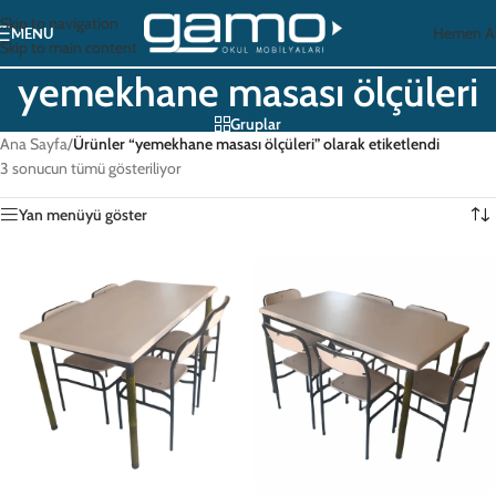
Skip to navigation
Hemen A
MENU
Skip to main content
yemekhane masası ölçüleri
Gruplar
Ana Sayfa
/
Ürünler “yemekhane masası ölçüleri” olarak etiketlendi
3 sonucun tümü gösteriliyor
Yan menüyü göster