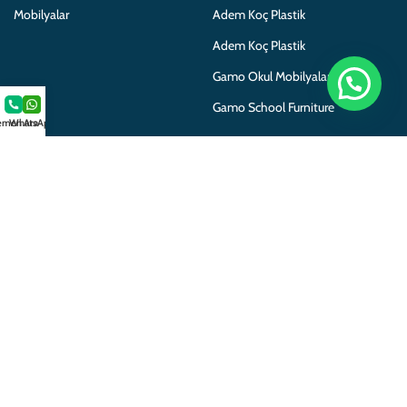
Mobilyalar
Adem Koç Plastik
Adem Koç Plastik
Gamo Okul Mobilyaları
Gamo School Furniture
men Ara
WhatsApp
Copyright 2025 © Her hakkı
Saklıdır. Gamo Okul Mobilyaları
bir
Adem Koç
markasıdır.