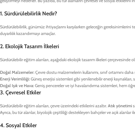
geliştirmeyi hedefler. Bu yazıda, bu tür alanların çevresel ve sosyal etkilerini i
1.
Sürdürülebilirlik Nedir?
Sürdürülebilirlik, günümüz ihtiyaçlarını karşılarken geleceğin gereksinimlerin
duyarlılık kazandırmayı amaçlar.
2.
Ekolojik Tasarım İlkeleri
Sürdürülebilir eğitim alanları, aşağıdaki ekolojik tasarım ilkeleri çerçevesinde o
Doğal Malzemeler:
Çevre dostu malzemelerin kullanımı, sınıf ortamını daha sağ
Enerji Verimliliği:
Güneş enerjisi sistemleri gibi yenilenebilir enerji kaynakları, sı
Doğal Işık ve Hava:
Geniş pencereler ve iyi havalandırma sistemleri, hem öğrenc
3.
Çevresel Etkiler
Sürdürülebilir eğitim alanları, çevre üzerindeki etkilerini azaltır.
Atık yönetimi
s
Ayrıca, bu tür alanlar, biyolojik çeşitliliği destekleyen bahçeler ve açık alanlar 
4.
Sosyal Etkiler