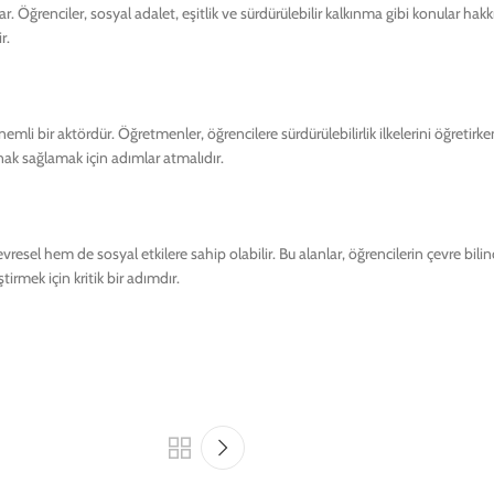
r. Öğrenciler, sosyal adalet, eşitlik ve sürdürülebilir kalkınma gibi konular hakk
r.
emli bir aktördür. Öğretmenler, öğrencilere sürdürülebilirlik ilkelerini öğreti
nak sağlamak için adımlar atmalıdır.
çevresel hem de sosyal etkilere sahip olabilir. Bu alanlar, öğrencilerin çevre bili
ştirmek için kritik bir adımdır.