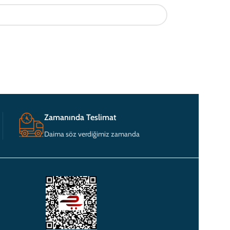
Zamanında Teslimat
Daima söz verdiğimiz zamanda