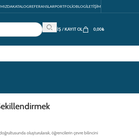
IMIZDA
KATALOG
REFERANSLAR
PORTFOLIO
BLOG
İLETIŞIM
GIRIŞ / KAYIT OL
0,00
₺
 Şekillendirmek
i doğrultusunda oluşturularak, öğrencilerin çevre bilincini