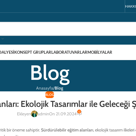
HAKK
DALYESI
KONSEPT GRUPLAR
LABORATUVARLAR
MOBILYALAR
Blog
Anasayfa
/
Blog
BLOG
nları: Ekolojik Tasarımlar ile Geleceği
0
Ekleyen
admin
On 21.09.2024
kritik bir öneme sahiptir.
Sürdürülebilir eğitim alanları
, ekolojik tasarım ilkeler