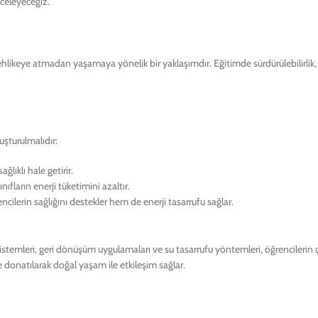
nceleyeceğiz.
i tehlikeye atmadan yaşamaya yönelik bir yaklaşımdır. Eğitimde sürdürülebilirli
luşturulmalıdır:
lıklı hale getirir.
nıfların enerji tüketimini azaltır.
ilerin sağlığını destekler hem de enerji tasarrufu sağlar.
istemleri, geri dönüşüm uygulamaları ve su tasarrufu yöntemleri, öğrencilerin çe
ile donatılarak doğal yaşam ile etkileşim sağlar.