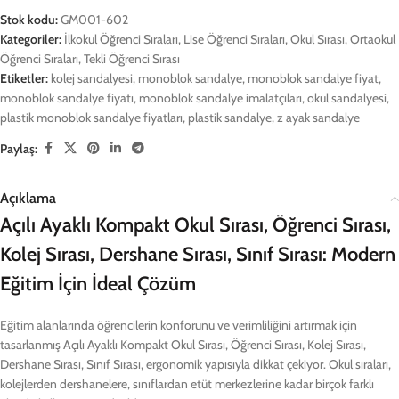
Stok kodu:
GM001-602
Kategoriler:
İlkokul Öğrenci Sıraları
,
Lise Öğrenci Sıraları
,
Okul Sırası
,
Ortaokul
Öğrenci Sıraları
,
Tekli Öğrenci Sırası
Etiketler:
kolej sandalyesi
,
monoblok sandalye
,
monoblok sandalye fiyat
,
monoblok sandalye fiyatı
,
monoblok sandalye imalatçıları
,
okul sandalyesi
,
plastik monoblok sandalye fiyatları
,
plastik sandalye
,
z ayak sandalye
Paylaş:
Açıklama
Açılı Ayaklı Kompakt Okul Sırası, Öğrenci Sırası,
Kolej Sırası, Dershane Sırası, Sınıf Sırası: Modern
Eğitim İçin İdeal Çözüm
Eğitim alanlarında öğrencilerin konforunu ve verimliliğini artırmak için
tasarlanmış Açılı Ayaklı Kompakt Okul Sırası, Öğrenci Sırası, Kolej Sırası,
Dershane Sırası, Sınıf Sırası, ergonomik yapısıyla dikkat çekiyor. Okul sıraları,
kolejlerden dershanelere, sınıflardan etüt merkezlerine kadar birçok farklı