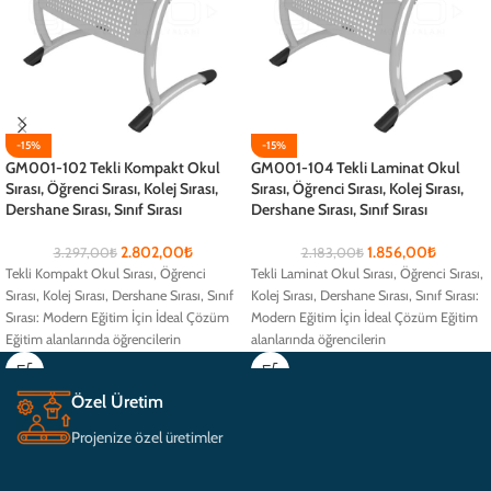
-15%
-15%
GM001-102 Tekli Kompakt Okul
GM001-104 Tekli Laminat Okul
Sırası, Öğrenci Sırası, Kolej Sırası,
Sırası, Öğrenci Sırası, Kolej Sırası,
Dershane Sırası, Sınıf Sırası
Dershane Sırası, Sınıf Sırası
2.802,00
₺
1.856,00
₺
3.297,00
₺
2.183,00
₺
Tekli Kompakt Okul Sırası, Öğrenci
Tekli Laminat Okul Sırası, Öğrenci Sırası,
Sırası, Kolej Sırası, Dershane Sırası, Sınıf
Kolej Sırası, Dershane Sırası, Sınıf Sırası:
Sırası: Modern Eğitim İçin İdeal Çözüm
Modern Eğitim İçin İdeal Çözüm Eğitim
Eğitim alanlarında öğrencilerin
alanlarında öğrencilerin
Özel Üretim
Projenize özel üretimler