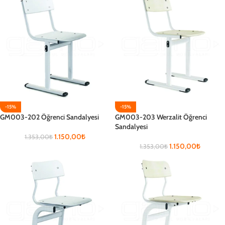
-15%
-15%
GM003-202 Öğrenci Sandalyesi
GM003-203 Werzalit Öğrenci
Sandalyesi
1.150,00
₺
1.353,00
₺
1.150,00
₺
1.353,00
₺