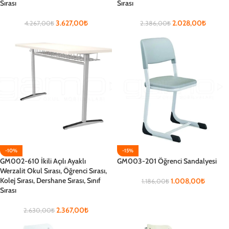
Sırası
Sırası
3.627,00
₺
2.028,00
₺
4.267,00
₺
2.386,00
₺
-10%
-15%
GM002-610 İkili Açılı Ayaklı
GM003-201 Öğrenci Sandalyesi
Werzalit Okul Sırası, Öğrenci Sırası,
Kolej Sırası, Dershane Sırası, Sınıf
1.008,00
₺
1.186,00
₺
Sırası
2.367,00
₺
2.630,00
₺