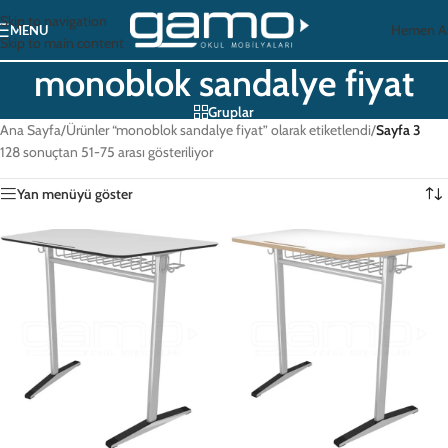
Skip to navigation
Hemen A
MENU
Skip to main content
monoblok sandalye fiyat
Gruplar
Ana Sayfa
/
Ürünler “monoblok sandalye fiyat” olarak etiketlendi
/
Sayfa 3
128 sonuçtan 51-75 arası gösteriliyor
Yan menüyü göster