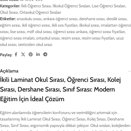
Kategoriler:
İkili Öğrenci Sırası
,
İlkokul Öğrenci Sıraları
,
Lise Öğrenci Sıraları
,
Okul Sırası
,
Ortaokul Öğrenci Sıraları
Etiketler:
anaokulu sırası
,
ankara öğrenci sırası
,
dershane sırası
,
derslik sırası
,
eğitim sırası
,
ikili öğrenci sırası
,
ikili sıra fiyatları
,
ilkokul sırası
,
imalattan öğrenci
sırası
,
lise sırası
,
mdf okul sırası
,
öğrenci sırası ankara
,
öğrenci sırası fiyatları
,
öğrenci sırası imalatı
,
ortaokul sırası
,
resim sırası
,
resim sırası fiyatları
,
ucuz
okul sırası
,
üreticiden okul sırası
Paylaş:
Açıklama
İkili Laminat Okul Sırası, Öğrenci Sırası, Kolej
Sırası, Dershane Sırası, Sınıf Sırası: Modern
Eğitim İçin İdeal Çözüm
Eğitim alanlarında öğrencilerin konforunu ve verimliliğini artırmak için
tasarlanmış İkili Laminat Okul Sırası, Öğrenci Sırası, Kolej Sırası, Dershane
Sırası, Sınıf Sırası, ergonomik yapısıyla dikkat çekiyor. Okul sıraları, kolejlerden