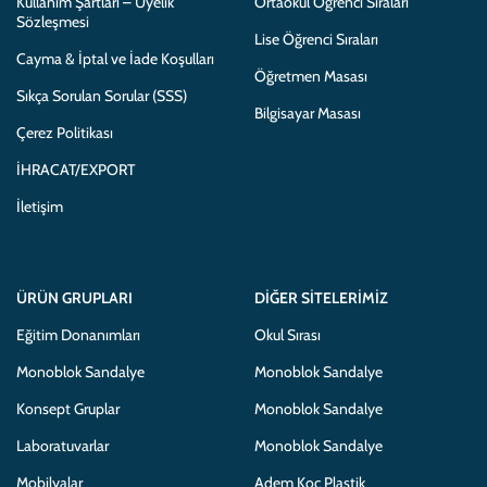
Kullanım Şartları – Üyelik
Ortaokul Öğrenci Sıraları
Sözleşmesi
Lise Öğrenci Sıraları
Cayma & İptal ve İade Koşulları
Öğretmen Masası
Sıkça Sorulan Sorular (SSS)
Bilgisayar Masası
Çerez Politikası
İHRACAT/EXPORT
İletişim
ÜRÜN GRUPLARI
DIĞER SITELERIMIZ
Eğitim Donanımları
Okul Sırası
Monoblok Sandalye
Monoblok Sandalye
Konsept Gruplar
Monoblok Sandalye
Laboratuvarlar
Monoblok Sandalye
Mobilyalar
Adem Koç Plastik