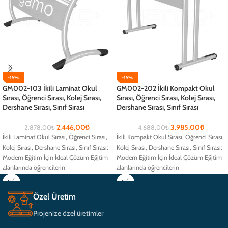
-15%
-15%
GM002-103 İkili Laminat Okul
GM002-202 İkili Kompakt Okul
Sırası, Öğrenci Sırası, Kolej Sırası,
Sırası, Öğrenci Sırası, Kolej Sırası,
Dershane Sırası, Sınıf Sırası
Dershane Sırası, Sınıf Sırası
2.446,00
₺
3.985,00
₺
2.878,00
₺
4.688,00
₺
İkili Laminat Okul Sırası, Öğrenci Sırası,
İkili Kompakt Okul Sırası, Öğrenci Sırası,
Kolej Sırası, Dershane Sırası, Sınıf Sırası:
Kolej Sırası, Dershane Sırası, Sınıf Sırası:
Modern Eğitim İçin İdeal Çözüm Eğitim
Modern Eğitim İçin İdeal Çözüm Eğitim
alanlarında öğrencilerin
alanlarında öğrencilerin
Özel Üretim
Projenize özel üretimler