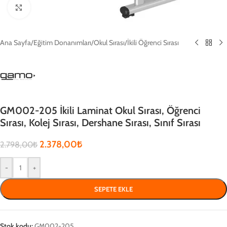
Click to enlarge
Ana Sayfa
/
Eğitim Donanımları
/
Okul Sırası
/
İkili Öğrenci Sırası
GM002-205 İkili Laminat Okul Sırası, Öğrenci
Sırası, Kolej Sırası, Dershane Sırası, Sınıf Sırası
2.378,00
₺
2.798,00
₺
-
+
SEPETE EKLE
Stok kodu:
GM002-205