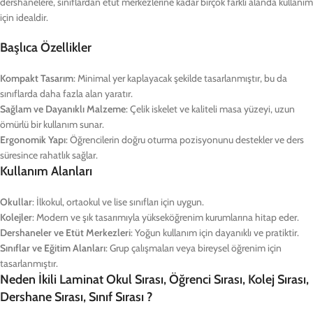
dershanelere, sınıflardan etüt merkezlerine kadar birçok farklı alanda kullanım
için idealdir.
Başlıca Özellikler
Kompakt Tasarım
: Minimal yer kaplayacak şekilde tasarlanmıştır, bu da
sınıflarda daha fazla alan yaratır.
Sağlam ve Dayanıklı Malzeme
: Çelik iskelet ve kaliteli masa yüzeyi, uzun
ömürlü bir kullanım sunar.
Ergonomik Yapı
: Öğrencilerin doğru oturma pozisyonunu destekler ve ders
süresince rahatlık sağlar.
Kullanım Alanları
Okullar
: İlkokul, ortaokul ve lise sınıfları için uygun.
Kolejler
: Modern ve şık tasarımıyla yükseköğrenim kurumlarına hitap eder.
Dershaneler ve Etüt Merkezleri
: Yoğun kullanım için dayanıklı ve pratiktir.
Sınıflar ve Eğitim Alanları
: Grup çalışmaları veya bireysel öğrenim için
tasarlanmıştır.
Neden İkili Laminat Okul Sırası, Öğrenci Sırası, Kolej Sırası,
Dershane Sırası, Sınıf Sırası ?