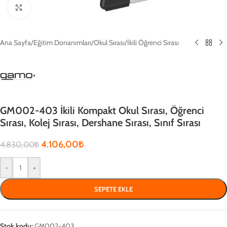
Click to enlarge
Ana Sayfa
/
Eğitim Donanımları
/
Okul Sırası
/
İkili Öğrenci Sırası
GM002-403 İkili Kompakt Okul Sırası, Öğrenci
Sırası, Kolej Sırası, Dershane Sırası, Sınıf Sırası
4.106,00
₺
4.830,00
₺
-
+
SEPETE EKLE
Stok kodu:
GM002-403