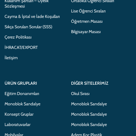
Kullanım Şartları – Üyelik
Ortaokul Öğrenci Sıraları
Sözleşmesi
Lise Öğrenci Sıraları
Cayma & İptal ve İade Koşulları
Öğretmen Masası
Sıkça Sorulan Sorular (SSS)
Bilgisayar Masası
Çerez Politikası
İHRACAT/EXPORT
İletişim
ÜRÜN GRUPLARI
DIĞER SITELERIMIZ
Eğitim Donanımları
Okul Sırası
Monoblok Sandalye
Monoblok Sandalye
Konsept Gruplar
Monoblok Sandalye
Laboratuvarlar
Monoblok Sandalye
Mobilyalar
Adem Koç Plastik