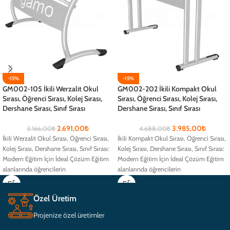
-15%
-15%
GM002-105 İkili Werzalit Okul
GM002-202 İkili Kompakt Okul
Sırası, Öğrenci Sırası, Kolej Sırası,
Sırası, Öğrenci Sırası, Kolej Sırası,
Dershane Sırası, Sınıf Sırası
Dershane Sırası, Sınıf Sırası
2.691,00
₺
3.985,00
₺
3.166,00
₺
4.688,00
₺
İkili Werzalit Okul Sırası, Öğrenci Sırası,
İkili Kompakt Okul Sırası, Öğrenci Sırası,
Kolej Sırası, Dershane Sırası, Sınıf Sırası:
Kolej Sırası, Dershane Sırası, Sınıf Sırası:
Modern Eğitim İçin İdeal Çözüm Eğitim
Modern Eğitim İçin İdeal Çözüm Eğitim
alanlarında öğrencilerin
alanlarında öğrencilerin
Özel Üretim
Projenize özel üretimler