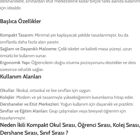
dershanelere, sınıflardan etüt merkezlerine kadar birçok farklı alanda kullanım
için idealdir.
Başlıca Özellikler
Kompakt Tasarım
: Minimal yer kaplayacak şekilde tasarlanmıştır, bu da
sınıflarda daha fazla alan yaratır.
Sağlam ve Dayanıklı Malzeme
: Çelik iskelet ve kaliteli masa yüzeyi, uzun
ömürlü bir kullanım sunar.
Ergonomik Yapı
: Öğrencilerin doğru oturma pozisyonunu destekler ve ders
süresince rahatlık sağlar.
Kullanım Alanları
Okullar
: İlkokul, ortaokul ve lise sınıfları için uygun.
Kolejler
: Modern ve şık tasarımıyla yükseköğrenim kurumlarına hitap eder.
Dershaneler ve Etüt Merkezleri
: Yoğun kullanım için dayanıklı ve pratiktir.
Sınıflar ve Eğitim Alanları
: Grup çalışmaları veya bireysel öğrenim için
tasarlanmıştır.
Neden İkili Kompakt Okul Sırası, Öğrenci Sırası, Kolej Sırası,
Dershane Sırası, Sınıf Sırası ?