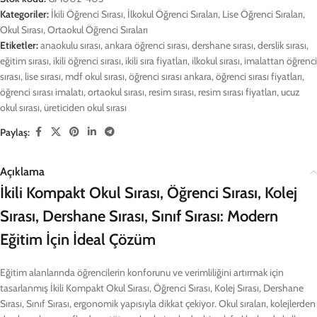
Kategoriler:
İkili Öğrenci Sırası
,
İlkokul Öğrenci Sıraları
,
Lise Öğrenci Sıraları
,
Okul Sırası
,
Ortaokul Öğrenci Sıraları
Etiketler:
anaokulu sırası
,
ankara öğrenci sırası
,
dershane sırası
,
derslik sırası
,
eğitim sırası
,
ikili öğrenci sırası
,
ikili sıra fiyatları
,
ilkokul sırası
,
imalattan öğrenci
sırası
,
lise sırası
,
mdf okul sırası
,
öğrenci sırası ankara
,
öğrenci sırası fiyatları
,
öğrenci sırası imalatı
,
ortaokul sırası
,
resim sırası
,
resim sırası fiyatları
,
ucuz
okul sırası
,
üreticiden okul sırası
Paylaş:
Açıklama
İkili Kompakt Okul Sırası, Öğrenci Sırası, Kolej
Sırası, Dershane Sırası, Sınıf Sırası: Modern
Eğitim İçin İdeal Çözüm
Eğitim alanlarında öğrencilerin konforunu ve verimliliğini artırmak için
tasarlanmış İkili Kompakt Okul Sırası, Öğrenci Sırası, Kolej Sırası, Dershane
Sırası, Sınıf Sırası, ergonomik yapısıyla dikkat çekiyor. Okul sıraları, kolejlerden