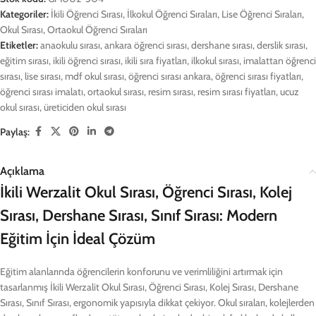
Kategoriler:
İkili Öğrenci Sırası
,
İlkokul Öğrenci Sıraları
,
Lise Öğrenci Sıraları
,
Okul Sırası
,
Ortaokul Öğrenci Sıraları
Etiketler:
anaokulu sırası
,
ankara öğrenci sırası
,
dershane sırası
,
derslik sırası
,
eğitim sırası
,
ikili öğrenci sırası
,
ikili sıra fiyatları
,
ilkokul sırası
,
imalattan öğrenci
sırası
,
lise sırası
,
mdf okul sırası
,
öğrenci sırası ankara
,
öğrenci sırası fiyatları
,
öğrenci sırası imalatı
,
ortaokul sırası
,
resim sırası
,
resim sırası fiyatları
,
ucuz
okul sırası
,
üreticiden okul sırası
Paylaş:
Açıklama
İkili Werzalit Okul Sırası, Öğrenci Sırası, Kolej
Sırası, Dershane Sırası, Sınıf Sırası: Modern
Eğitim İçin İdeal Çözüm
Eğitim alanlarında öğrencilerin konforunu ve verimliliğini artırmak için
tasarlanmış İkili Werzalit Okul Sırası, Öğrenci Sırası, Kolej Sırası, Dershane
Sırası, Sınıf Sırası, ergonomik yapısıyla dikkat çekiyor. Okul sıraları, kolejlerden