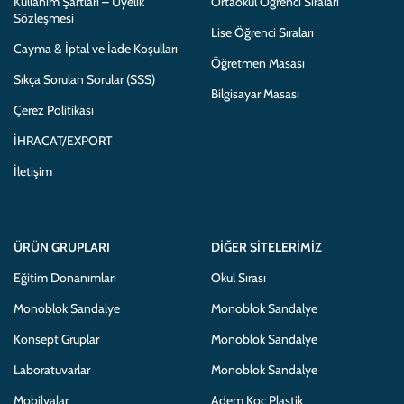
Kullanım Şartları – Üyelik
Ortaokul Öğrenci Sıraları
Sözleşmesi
Lise Öğrenci Sıraları
Cayma & İptal ve İade Koşulları
Öğretmen Masası
Sıkça Sorulan Sorular (SSS)
Bilgisayar Masası
Çerez Politikası
İHRACAT/EXPORT
İletişim
ÜRÜN GRUPLARI
DIĞER SITELERIMIZ
Eğitim Donanımları
Okul Sırası
Monoblok Sandalye
Monoblok Sandalye
Konsept Gruplar
Monoblok Sandalye
Laboratuvarlar
Monoblok Sandalye
Mobilyalar
Adem Koç Plastik