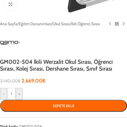
Click to enlarge
Ana Sayfa
/
Eğitim Donanımları
/
Okul Sırası
/
İkili Öğrenci Sırası
GM002-504 İkili Werzalit Okul Sırası, Öğrenci
Sırası, Kolej Sırası, Dershane Sırası, Sınıf Sırası
2.669,00
₺
3.140,00
₺
-
+
SEPETE EKLE
Stok kodu:
GM002-504