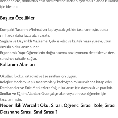
dershanelere, sınıflardan etüt merkezlerine kadar birçok farklı alanda kullanım
için idealdir.
Başlıca Özellikler
Kompakt Tasarım
: Minimal yer kaplayacak şekilde tasarlanmıştır, bu da
sınıflarda daha fazla alan yaratır.
Sağlam ve Dayanıklı Malzeme
: Çelik iskelet ve kaliteli masa yüzeyi, uzun
ömürlü bir kullanım sunar.
Ergonomik Yapı
: Öğrencilerin doğru oturma pozisyonunu destekler ve ders
süresince rahatlık sağlar.
Kullanım Alanları
Okullar
: İlkokul, ortaokul ve lise sınıfları için uygun.
Kolejler
: Modern ve şık tasarımıyla yükseköğrenim kurumlarına hitap eder.
Dershaneler ve Etüt Merkezleri
: Yoğun kullanım için dayanıklı ve pratiktir.
Sınıflar ve Eğitim Alanları
: Grup çalışmaları veya bireysel öğrenim için
tasarlanmıştır.
Neden İkili Werzalit Okul Sırası, Öğrenci Sırası, Kolej Sırası,
Dershane Sırası, Sınıf Sırası ?