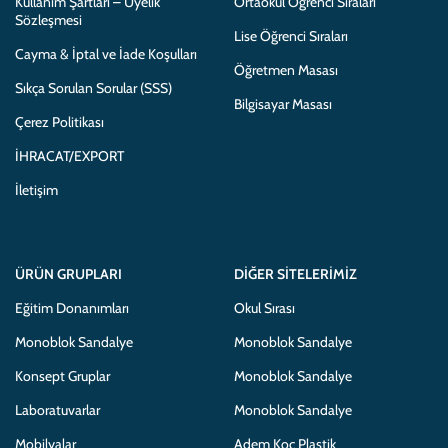
Kullanım Şartları – Üyelik
Ortaokul Öğrenci Sıraları
Sözleşmesi
Lise Öğrenci Sıraları
Cayma & İptal ve İade Koşulları
Öğretmen Masası
Sıkça Sorulan Sorular (SSS)
Bilgisayar Masası
Çerez Politikası
İHRACAT/EXPORT
İletişim
ÜRÜN GRUPLARI
DIĞER SITELERIMIZ
Eğitim Donanımları
Okul Sırası
Monoblok Sandalye
Monoblok Sandalye
Konsept Gruplar
Monoblok Sandalye
Laboratuvarlar
Monoblok Sandalye
Mobilyalar
Adem Koç Plastik