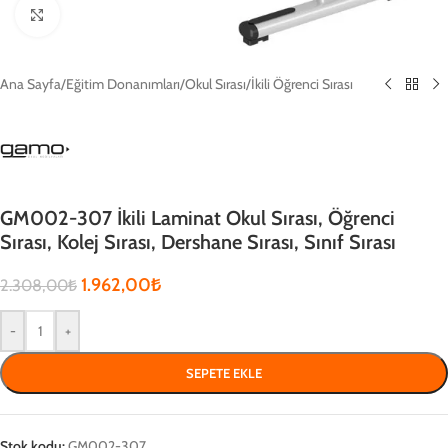
Click to enlarge
Ana Sayfa
/
Eğitim Donanımları
/
Okul Sırası
/
İkili Öğrenci Sırası
GM002-307 İkili Laminat Okul Sırası, Öğrenci
Sırası, Kolej Sırası, Dershane Sırası, Sınıf Sırası
1.962,00
₺
2.308,00
₺
-
+
SEPETE EKLE
Stok kodu:
GM002-307