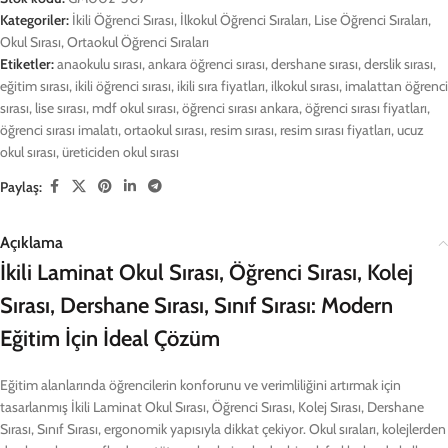
Kategoriler:
İkili Öğrenci Sırası
,
İlkokul Öğrenci Sıraları
,
Lise Öğrenci Sıraları
,
Okul Sırası
,
Ortaokul Öğrenci Sıraları
Etiketler:
anaokulu sırası
,
ankara öğrenci sırası
,
dershane sırası
,
derslik sırası
,
eğitim sırası
,
ikili öğrenci sırası
,
ikili sıra fiyatları
,
ilkokul sırası
,
imalattan öğrenci
sırası
,
lise sırası
,
mdf okul sırası
,
öğrenci sırası ankara
,
öğrenci sırası fiyatları
,
öğrenci sırası imalatı
,
ortaokul sırası
,
resim sırası
,
resim sırası fiyatları
,
ucuz
okul sırası
,
üreticiden okul sırası
Paylaş:
Açıklama
İkili Laminat Okul Sırası, Öğrenci Sırası, Kolej
Sırası, Dershane Sırası, Sınıf Sırası: Modern
Eğitim İçin İdeal Çözüm
Eğitim alanlarında öğrencilerin konforunu ve verimliliğini artırmak için
tasarlanmış İkili Laminat Okul Sırası, Öğrenci Sırası, Kolej Sırası, Dershane
Sırası, Sınıf Sırası, ergonomik yapısıyla dikkat çekiyor. Okul sıraları, kolejlerden