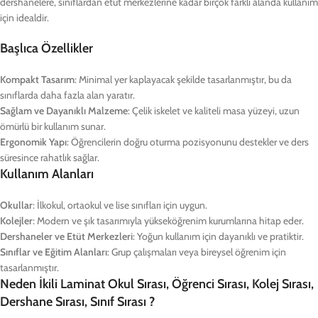
dershanelere, sınıflardan etüt merkezlerine kadar birçok farklı alanda kullanım
için idealdir.
Başlıca Özellikler
Kompakt Tasarım
: Minimal yer kaplayacak şekilde tasarlanmıştır, bu da
sınıflarda daha fazla alan yaratır.
Sağlam ve Dayanıklı Malzeme
: Çelik iskelet ve kaliteli masa yüzeyi, uzun
ömürlü bir kullanım sunar.
Ergonomik Yapı
: Öğrencilerin doğru oturma pozisyonunu destekler ve ders
süresince rahatlık sağlar.
Kullanım Alanları
Okullar
: İlkokul, ortaokul ve lise sınıfları için uygun.
Kolejler
: Modern ve şık tasarımıyla yükseköğrenim kurumlarına hitap eder.
Dershaneler ve Etüt Merkezleri
: Yoğun kullanım için dayanıklı ve pratiktir.
Sınıflar ve Eğitim Alanları
: Grup çalışmaları veya bireysel öğrenim için
tasarlanmıştır.
Neden İkili Laminat Okul Sırası, Öğrenci Sırası, Kolej Sırası,
Dershane Sırası, Sınıf Sırası ?