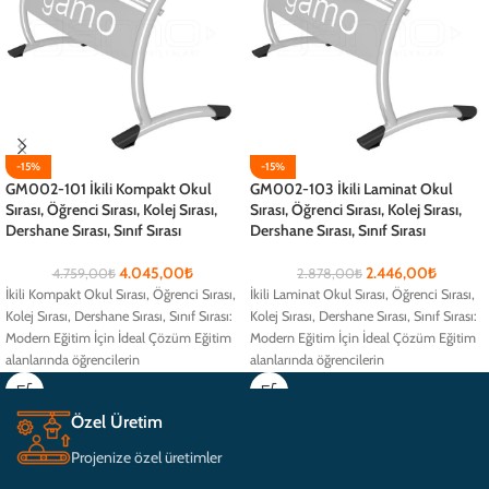
-15%
-15%
GM002-101 İkili Kompakt Okul
GM002-103 İkili Laminat Okul
Sırası, Öğrenci Sırası, Kolej Sırası,
Sırası, Öğrenci Sırası, Kolej Sırası,
Dershane Sırası, Sınıf Sırası
Dershane Sırası, Sınıf Sırası
4.045,00
₺
2.446,00
₺
4.759,00
₺
2.878,00
₺
İkili Kompakt Okul Sırası, Öğrenci Sırası,
İkili Laminat Okul Sırası, Öğrenci Sırası,
Kolej Sırası, Dershane Sırası, Sınıf Sırası:
Kolej Sırası, Dershane Sırası, Sınıf Sırası:
Modern Eğitim İçin İdeal Çözüm Eğitim
Modern Eğitim İçin İdeal Çözüm Eğitim
alanlarında öğrencilerin
alanlarında öğrencilerin
Özel Üretim
Projenize özel üretimler