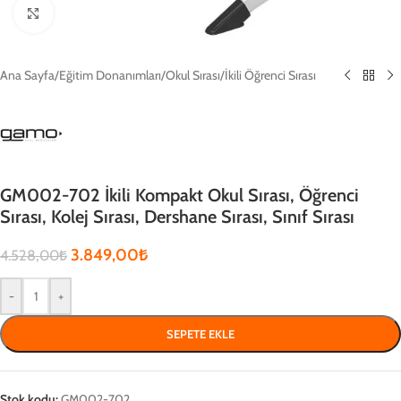
Click to enlarge
Ana Sayfa
/
Eğitim Donanımları
/
Okul Sırası
/
İkili Öğrenci Sırası
GM002-702 İkili Kompakt Okul Sırası, Öğrenci
Sırası, Kolej Sırası, Dershane Sırası, Sınıf Sırası
3.849,00
₺
4.528,00
₺
-
+
SEPETE EKLE
Stok kodu:
GM002-702