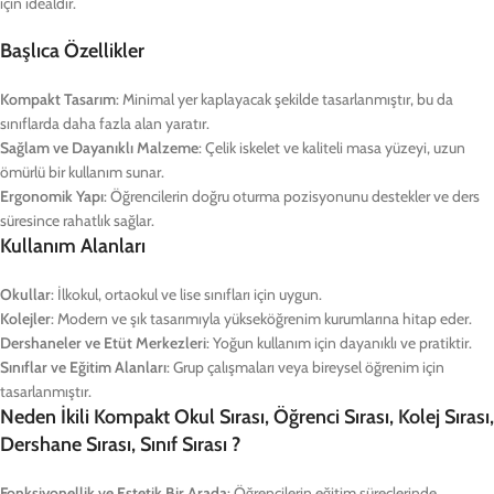
için idealdir.
Başlıca Özellikler
Kompakt Tasarım
: Minimal yer kaplayacak şekilde tasarlanmıştır, bu da
sınıflarda daha fazla alan yaratır.
Sağlam ve Dayanıklı Malzeme
: Çelik iskelet ve kaliteli masa yüzeyi, uzun
ömürlü bir kullanım sunar.
Ergonomik Yapı
: Öğrencilerin doğru oturma pozisyonunu destekler ve ders
süresince rahatlık sağlar.
Kullanım Alanları
Okullar
: İlkokul, ortaokul ve lise sınıfları için uygun.
Kolejler
: Modern ve şık tasarımıyla yükseköğrenim kurumlarına hitap eder.
Dershaneler ve Etüt Merkezleri
: Yoğun kullanım için dayanıklı ve pratiktir.
Sınıflar ve Eğitim Alanları
: Grup çalışmaları veya bireysel öğrenim için
tasarlanmıştır.
Neden İkili Kompakt Okul Sırası, Öğrenci Sırası, Kolej Sırası,
Dershane Sırası, Sınıf Sırası ?
Fonksiyonellik ve Estetik Bir Arada
: Öğrencilerin eğitim süreçlerinde