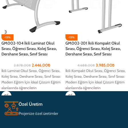
-15%
-15%
GM002-104 İkili Laminat Okul
GM002-201 İkili Kompakt Okul
Sırası, Öğrenci Sırası, Kolej Sırası,
Sırası, Öğrenci Sırası, Kolej Sırası,
Dershane Sırası, Sınıf Sırası
Dershane Sırası, Sınıf Sırası
2.446,00
₺
3.985,00
₺
2.878,00
₺
4.688,00
₺
İkili Laminat Okul Sırası, Öğrenci Sırası,
İkili Kompakt Okul Sırası, Öğrenci Sırası,
Kolej Sırası, Dershane Sırası, Sınıf Sırası:
Kolej Sırası, Dershane Sırası, Sınıf Sırası:
Modern Eğitim İçin İdeal Çözüm Eğitim
Modern Eğitim İçin İdeal Çözüm Eğitim
alanlarında öğrencilerin
alanlarında öğrencilerin
Özel Üretim
Projenize özel üretimler