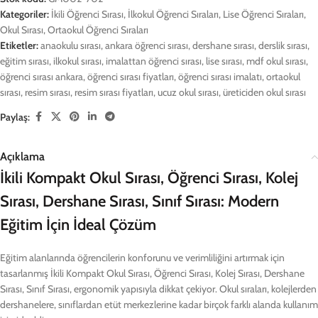
Kategoriler:
İkili Öğrenci Sırası
,
İlkokul Öğrenci Sıraları
,
Lise Öğrenci Sıraları
,
Okul Sırası
,
Ortaokul Öğrenci Sıraları
Etiketler:
anaokulu sırası
,
ankara öğrenci sırası
,
dershane sırası
,
derslik sırası
,
eğitim sırası
,
ilkokul sırası
,
imalattan öğrenci sırası
,
lise sırası
,
mdf okul sırası
,
öğrenci sırası ankara
,
öğrenci sırası fiyatları
,
öğrenci sırası imalatı
,
ortaokul
sırası
,
resim sırası
,
resim sırası fiyatları
,
ucuz okul sırası
,
üreticiden okul sırası
Paylaş:
Açıklama
İkili Kompakt Okul Sırası, Öğrenci Sırası, Kolej
Sırası, Dershane Sırası, Sınıf Sırası: Modern
Eğitim İçin İdeal Çözüm
Eğitim alanlarında öğrencilerin konforunu ve verimliliğini artırmak için
tasarlanmış İkili Kompakt Okul Sırası, Öğrenci Sırası, Kolej Sırası, Dershane
Sırası, Sınıf Sırası, ergonomik yapısıyla dikkat çekiyor. Okul sıraları, kolejlerden
dershanelere, sınıflardan etüt merkezlerine kadar birçok farklı alanda kullanım