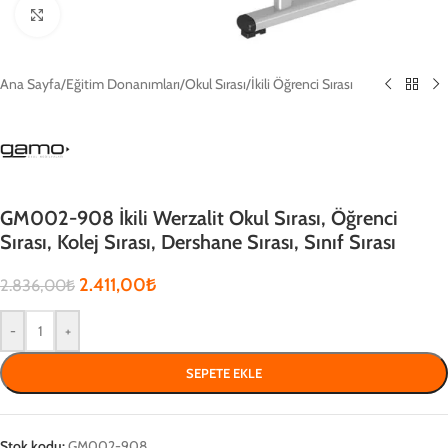
Click to enlarge
Ana Sayfa
/
Eğitim Donanımları
/
Okul Sırası
/
İkili Öğrenci Sırası
GM002-908 İkili Werzalit Okul Sırası, Öğrenci
Sırası, Kolej Sırası, Dershane Sırası, Sınıf Sırası
2.411,00
₺
2.836,00
₺
-
+
SEPETE EKLE
Stok kodu:
GM002-908