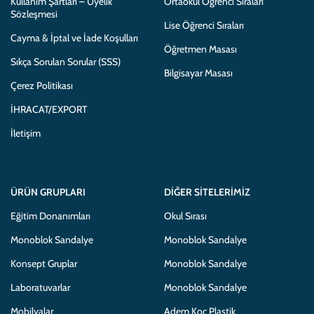
Kullanım Şartları – Üyelik
Ortaokul Öğrenci Sıraları
Sözleşmesi
Lise Öğrenci Sıraları
Cayma & İptal ve İade Koşulları
Öğretmen Masası
Sıkça Sorulan Sorular (SSS)
Bilgisayar Masası
Çerez Politikası
İHRACAT/EXPORT
İletişim
ÜRÜN GRUPLARI
DIĞER SITELERIMIZ
Eğitim Donanımları
Okul Sırası
Monoblok Sandalye
Monoblok Sandalye
Konsept Gruplar
Monoblok Sandalye
Laboratuvarlar
Monoblok Sandalye
Mobilyalar
Adem Koç Plastik