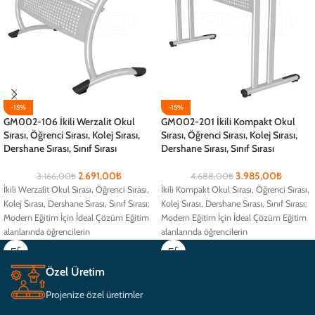
-15%
-15%
GM002-106 İkili Werzalit Okul
GM002-201 İkili Kompakt Okul
Sırası, Öğrenci Sırası, Kolej Sırası,
Sırası, Öğrenci Sırası, Kolej Sırası,
Dershane Sırası, Sınıf Sırası
Dershane Sırası, Sınıf Sırası
2.691,00
₺
3.985,00
₺
3.166,00
₺
4.688,00
₺
İkili Werzalit Okul Sırası, Öğrenci Sırası,
İkili Kompakt Okul Sırası, Öğrenci Sırası,
Kolej Sırası, Dershane Sırası, Sınıf Sırası:
Kolej Sırası, Dershane Sırası, Sınıf Sırası:
Modern Eğitim İçin İdeal Çözüm Eğitim
Modern Eğitim İçin İdeal Çözüm Eğitim
alanlarında öğrencilerin
alanlarında öğrencilerin
Özel Üretim
Projenize özel üretimler