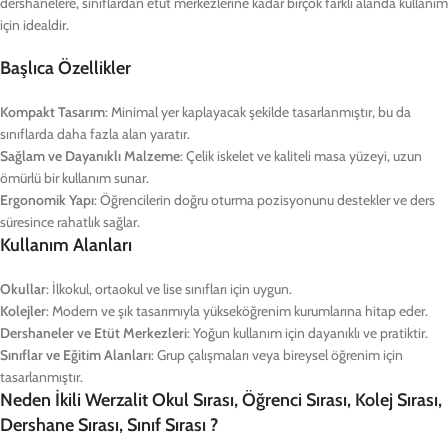
dershanelere, sınıflardan etüt merkezlerine kadar birçok farklı alanda kullanım
için idealdir.
Başlıca Özellikler
Kompakt Tasarım
: Minimal yer kaplayacak şekilde tasarlanmıştır, bu da
sınıflarda daha fazla alan yaratır.
Sağlam ve Dayanıklı Malzeme
: Çelik iskelet ve kaliteli masa yüzeyi, uzun
ömürlü bir kullanım sunar.
Ergonomik Yapı
: Öğrencilerin doğru oturma pozisyonunu destekler ve ders
süresince rahatlık sağlar.
Kullanım Alanları
Okullar
: İlkokul, ortaokul ve lise sınıfları için uygun.
Kolejler
: Modern ve şık tasarımıyla yükseköğrenim kurumlarına hitap eder.
Dershaneler ve Etüt Merkezleri
: Yoğun kullanım için dayanıklı ve pratiktir.
Sınıflar ve Eğitim Alanları
: Grup çalışmaları veya bireysel öğrenim için
tasarlanmıştır.
Neden İkili Werzalit Okul Sırası, Öğrenci Sırası, Kolej Sırası,
Dershane Sırası, Sınıf Sırası ?