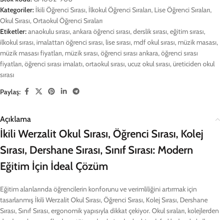
Kategoriler:
İkili Öğrenci Sırası
,
İlkokul Öğrenci Sıraları
,
Lise Öğrenci Sıraları
,
Okul Sırası
,
Ortaokul Öğrenci Sıraları
Etiketler:
anaokulu sırası
,
ankara öğrenci sırası
,
derslik sırası
,
eğitim sırası
,
ilkokul sırası
,
imalattan öğrenci sırası
,
lise sırası
,
mdf okul sırası
,
müzik masası
,
müzik masası fiyatları
,
müzik sırası
,
öğrenci sırası ankara
,
öğrenci sırası
fiyatları
,
öğrenci sırası imalatı
,
ortaokul sırası
,
ucuz okul sırası
,
üreticiden okul
sırası
Paylaş:
Açıklama
İkili Werzalit Okul Sırası, Öğrenci Sırası, Kolej
Sırası, Dershane Sırası, Sınıf Sırası: Modern
Eğitim İçin İdeal Çözüm
Eğitim alanlarında öğrencilerin konforunu ve verimliliğini artırmak için
tasarlanmış İkili Werzalit Okul Sırası, Öğrenci Sırası, Kolej Sırası, Dershane
Sırası, Sınıf Sırası, ergonomik yapısıyla dikkat çekiyor. Okul sıraları, kolejlerden