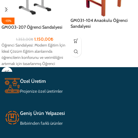
GM031-104 Anaokulu Öğrenci
-15%
Sandalyesi
GM003-207 Öğrenci Sandalyesi
1.150,00
₺
1.353,00
₺
Öğrenci Sandalyesi: Modern Eğitim İçin
İdeal Çözüm Eğitim alanlarında
öğrencilerin konforunu ve verimliliğini
artırmak için tasarlanmış Öğrenci
Sandalyesi, ergonomik yapısıyla
Özel Üretim
Projenize özel üretimler
Geniş Ürün Yelpazesi
Birbirinden farklı ürünler