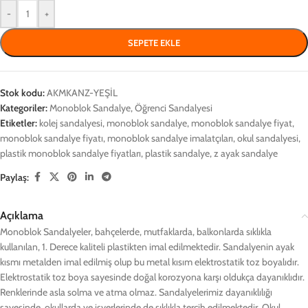
-
+
SEPETE EKLE
Stok kodu:
AKMKANZ-YEŞİL
Kategoriler:
Monoblok Sandalye
,
Öğrenci Sandalyesi
Etiketler:
kolej sandalyesi
,
monoblok sandalye
,
monoblok sandalye fiyat
,
monoblok sandalye fiyatı
,
monoblok sandalye imalatçıları
,
okul sandalyesi
,
plastik monoblok sandalye fiyatları
,
plastik sandalye
,
z ayak sandalye
Paylaş:
Açıklama
Monoblok Sandalyeler, bahçelerde, mutfaklarda, balkonlarda sıklıkla
kullanılan, 1. Derece kaliteli plastikten imal edilmektedir. Sandalyenin ayak
kısmı metalden imal edilmiş olup bu metal kısım elektrostatik toz boyalıdır.
Elektrostatik toz boya sayesinde doğal korozyona karşı oldukça dayanıklıdır.
Renklerinde asla solma ve atma olmaz. Sandalyelerimiz dayanıklılığı
sayesinde, okullarda ve işyerlerinde de sıklıkla tercih edilmektedir. Okul