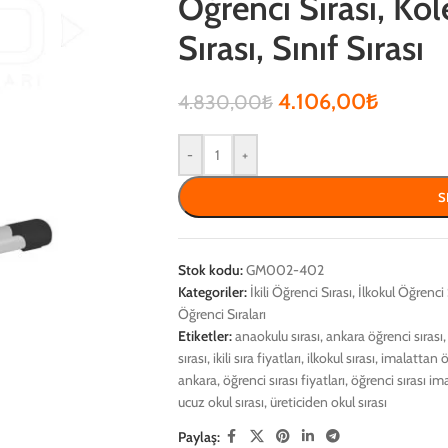
Öğrenci Sırası, Kol
Sırası, Sınıf Sırası
4.106,00
₺
4.830,00
₺
-
+
S
Stok kodu:
GM002-402
Kategoriler:
İkili Öğrenci Sırası
,
İlkokul Öğrenci 
Öğrenci Sıraları
Etiketler:
anaokulu sırası
,
ankara öğrenci sırası
,
sırası
,
ikili sıra fiyatları
,
ilkokul sırası
,
imalattan ö
ankara
,
öğrenci sırası fiyatları
,
öğrenci sırası ima
ucuz okul sırası
,
üreticiden okul sırası
Paylaş: