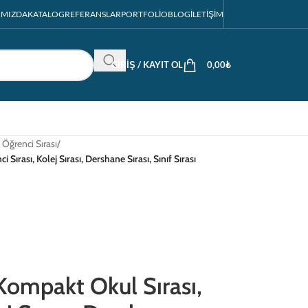
IMIZDA
KATALOG
REFERANSLAR
PORTFOLIO
BLOG
İLETIŞIM
GIRIŞ / KAYIT OL
0,00
₺
li Öğrenci Sırası
/
ırası, Kolej Sırası, Dershane Sırası, Sınıf Sırası
ompakt Okul Sırası,