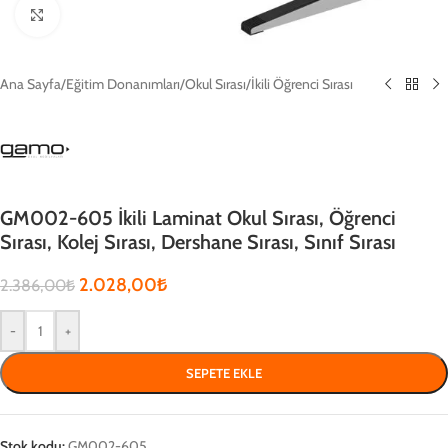
Click to enlarge
Ana Sayfa
/
Eğitim Donanımları
/
Okul Sırası
/
İkili Öğrenci Sırası
GM002-605 İkili Laminat Okul Sırası, Öğrenci
Sırası, Kolej Sırası, Dershane Sırası, Sınıf Sırası
2.028,00
₺
2.386,00
₺
-
+
SEPETE EKLE
Stok kodu:
GM002-605