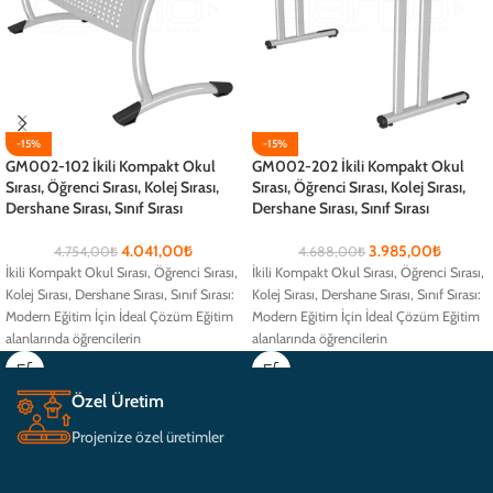
-15%
-15%
GM002-102 İkili Kompakt Okul
GM002-202 İkili Kompakt Okul
Sırası, Öğrenci Sırası, Kolej Sırası,
Sırası, Öğrenci Sırası, Kolej Sırası,
Dershane Sırası, Sınıf Sırası
Dershane Sırası, Sınıf Sırası
4.041,00
₺
3.985,00
₺
4.754,00
₺
4.688,00
₺
İkili Kompakt Okul Sırası, Öğrenci Sırası,
İkili Kompakt Okul Sırası, Öğrenci Sırası,
Kolej Sırası, Dershane Sırası, Sınıf Sırası:
Kolej Sırası, Dershane Sırası, Sınıf Sırası:
Modern Eğitim İçin İdeal Çözüm Eğitim
Modern Eğitim İçin İdeal Çözüm Eğitim
alanlarında öğrencilerin
alanlarında öğrencilerin
Özel Üretim
Projenize özel üretimler