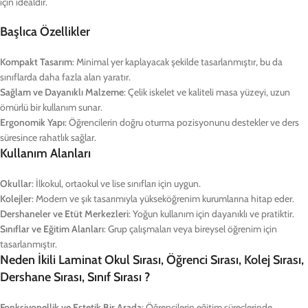
için idealdir.
Başlıca Özellikler
Kompakt Tasarım
: Minimal yer kaplayacak şekilde tasarlanmıştır, bu da
sınıflarda daha fazla alan yaratır.
Sağlam ve Dayanıklı Malzeme
: Çelik iskelet ve kaliteli masa yüzeyi, uzun
ömürlü bir kullanım sunar.
Ergonomik Yapı
: Öğrencilerin doğru oturma pozisyonunu destekler ve ders
süresince rahatlık sağlar.
Kullanım Alanları
Okullar
: İlkokul, ortaokul ve lise sınıfları için uygun.
Kolejler
: Modern ve şık tasarımıyla yükseköğrenim kurumlarına hitap eder.
Dershaneler ve Etüt Merkezleri
: Yoğun kullanım için dayanıklı ve pratiktir.
Sınıflar ve Eğitim Alanları
: Grup çalışmaları veya bireysel öğrenim için
tasarlanmıştır.
Neden İkili Laminat Okul Sırası, Öğrenci Sırası, Kolej Sırası,
Dershane Sırası, Sınıf Sırası ?
Fonksiyonellik ve Estetik Bir Arada
: Öğrencilerin eğitim süreçlerinde