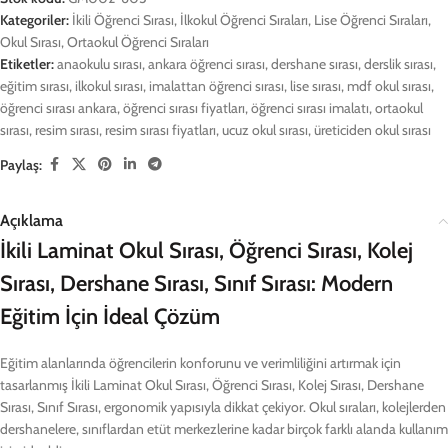
Kategoriler:
İkili Öğrenci Sırası
,
İlkokul Öğrenci Sıraları
,
Lise Öğrenci Sıraları
,
Okul Sırası
,
Ortaokul Öğrenci Sıraları
Etiketler:
anaokulu sırası
,
ankara öğrenci sırası
,
dershane sırası
,
derslik sırası
,
eğitim sırası
,
ilkokul sırası
,
imalattan öğrenci sırası
,
lise sırası
,
mdf okul sırası
,
öğrenci sırası ankara
,
öğrenci sırası fiyatları
,
öğrenci sırası imalatı
,
ortaokul
sırası
,
resim sırası
,
resim sırası fiyatları
,
ucuz okul sırası
,
üreticiden okul sırası
Paylaş:
Açıklama
İkili Laminat Okul Sırası, Öğrenci Sırası, Kolej
Sırası, Dershane Sırası, Sınıf Sırası: Modern
Eğitim İçin İdeal Çözüm
Eğitim alanlarında öğrencilerin konforunu ve verimliliğini artırmak için
tasarlanmış İkili Laminat Okul Sırası, Öğrenci Sırası, Kolej Sırası, Dershane
Sırası, Sınıf Sırası, ergonomik yapısıyla dikkat çekiyor. Okul sıraları, kolejlerden
dershanelere, sınıflardan etüt merkezlerine kadar birçok farklı alanda kullanım